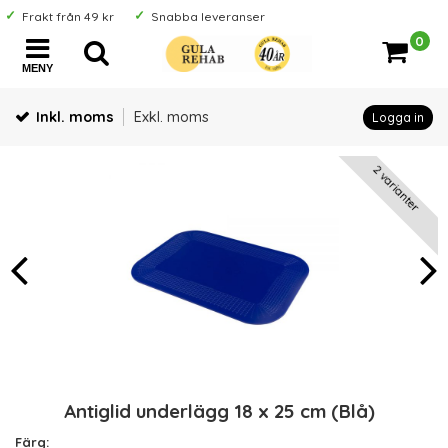
Frakt från 49 kr
Snabba leveranser
0
MENY
Inkl. moms
Exkl. moms
Logga in
2 varianter
Antiglid underlägg 18 x 25 cm (Blå)
Färg: