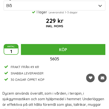
I lager
Leveranstid: 1-3 dagar
229 kr
INKL. MOMS
antal:
KÖP
5605
FRAKT FRÅN 49 KR
SNABBA LEVERANSER
30 DAGAR ÖPPET KÖP
Dycem används överallt, som i vården, i terapin, i
sjukgymnastiken och som hjälpmedel i hemmet. Underläggen
är effektiva på att hålla föremål som glas, tallrikar, muggar