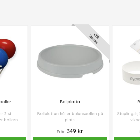
Välj
Storlek
bollar
Bollplatta
B
r 3 st
Bollplattan håller balansbollen på
Staplingshj
er bollarna
plats.
vikb
d tränar.
tränin
349 kr
Från
cm/diame