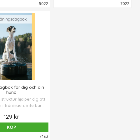
5022
7022
agbok för dig och din
hund
truktur hjälper dig att
 i träningen, inte bara
rna i sig utan även
129 kr
amarbetet, dagsformen
å detaljerna som ofta
KÖP
n stora skillnaden.
7183