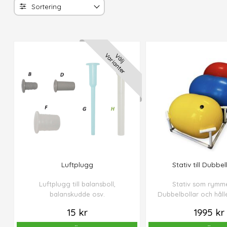
Varianter
Välj
Luftplugg
Stativ till Dubbel
Luftplugg till balansboll,
Stativ som rymme
balanskudde osv.
Dubbelbollar och håll
på plats när din hun
15 kr
1995 kr