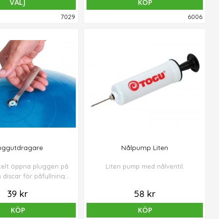
VÄLJ
KÖP
7029
6006
uggutdragare
Nålpump Liten
kelt öppna pluggen på
Liten pump med nålventil.
 discar för påfyllning
reducering av luft.
39 kr
58 kr
KÖP
KÖP