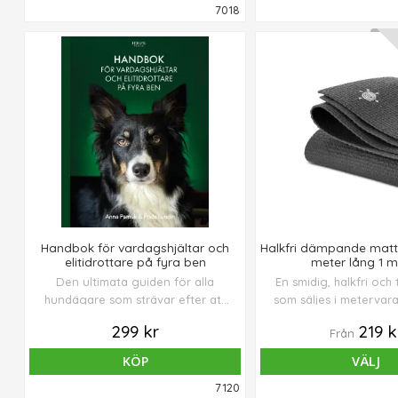
7018
Handbok för vardagshjältar och
Halkfri dämpande matta
elitidrottare på fyra ben
meter lång 1 m
Den ultimata guiden för alla
En smidig, halkfri och
hundägare som strävar efter att
som säljes i metervar
ge sina fyrbenta vänner ett långt
på mattan är 30 meter.
299 kr
219 k
Från
och friskt liv.
båda sidor. Vikbar. Tål
KÖP
VÄLJ
7120