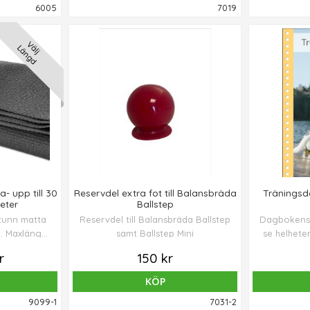
6005
7019
Välj
Längd
- upp till 30
Reservdel extra fot till Balansbräda
Träningsd
eter
Ballstep
 tunn matta
Reservdel till Balansbräda Ballstep
Dagbokens s
a. Maxlängd
samt Ballstep Mini
se helheten
 Halkfri på
övninga
r
150 kr
 maskintvätt.
känslan, s
och de sm
KÖP
gör de
9099-1
7031-2