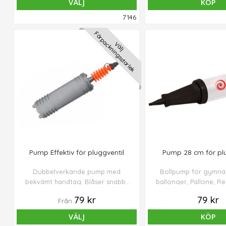
VÄLJ
KÖP
7146
Förpackningsstorlek
Välj
Pump Effektiv för pluggventil
Pump 28 cm för plu
Dubbelverkande pump med
Bollpump för gymnas
bekvämt handtag. Blåser snabbt
ballonger, Pallone, 
upp små och medelstora bollar
balansplattor. Ej för 
79 kr
79 kr
Från
och balansprodukter (upp till Ø 75
cm).
VÄLJ
KÖP