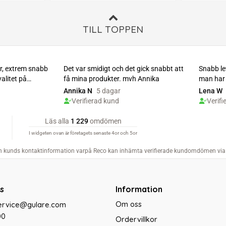
TILL TOPPEN
s
Information
Om oss
service@gulare.com
00
Ordervillkor