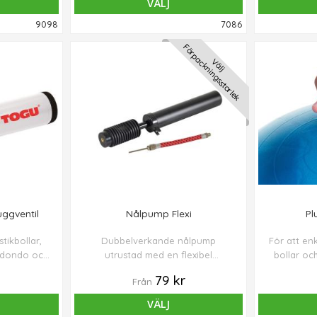
VÄLJ
9098
7086
Förpackningsstorlek
Välj
ggventil
Nålpump Flexi
Pl
tikbollar,
Dubbelverkande nålpump
För att en
Redondo och
utrustad med en flexibel
bollar och
nålventil.
förlängning som möjliggör enkel
eller 
79 kr
Från
uppblåsning och förhindrar
ventilskador.
VÄLJ