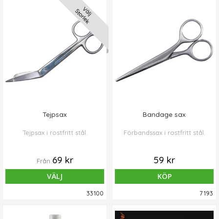
Välj
Storlek
Tejpsax
Bandage sax
Tejpsax i rostfritt stål.
Förbandssax i rostfritt stål.
69 kr
59 kr
Från
VÄLJ
KÖP
33100
7193