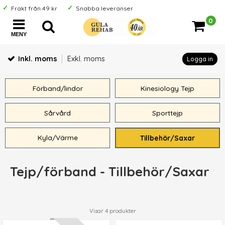
Frakt från 49 kr
Snabba leveranser
0
MENY
Inkl. moms
Exkl. moms
Logga in
Förband/lindor
Kinesiology Tejp
Sårvård
Sporttejp
Kyla/Värme
Tillbehör/Saxar
Tejp/förband - Tillbehör/Saxar
Visar
4
produkter