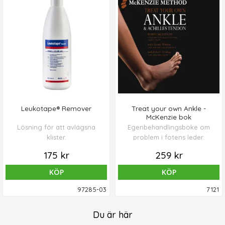
Leukotape® Remover
Treat your own Ankle -
McKenzie bok
Lösning för att avlägsna
Egenbehandlingsboke om
klister.
problem i fotens leder.
175 kr
259 kr
KÖP
KÖP
97285-03
7121
Du är här