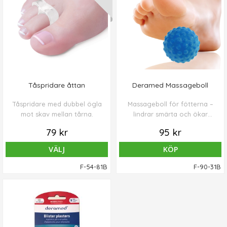
Tåspridare åttan
Deramed Massageboll
Tåspridare med dubbel ögla
Massageboll för fötterna –
mot skav mellan tårna.
lindrar smärta och ökar
cirkulationen
79 kr
95 kr
VÄLJ
KÖP
F-54-81B
F-90-31B