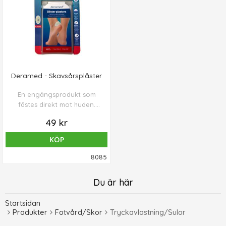
Deramed - Skavsårsplåster
En engångsprodukt som
fästes direkt mot huden.
Förebygger och behandlar
49 kr
skavsår och lindrar
omedelbart smärta,
KÖP
hudirritation och tryck.
Fungerar som en andra hud.
8085
Bevarar den naturliga
fuktbalansen och ger
Du är här
optimala förhållanden för
läkning av uppkomna
Startsidan
skavsår.
Produkter
Fotvård/Skor
Tryckavlastning/Sulor