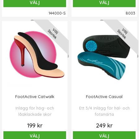
VÄLJ
VÄLJ
144000-S
8003
Välj
Välj
Storlek
Storlek
FootActive Catwalk
FootActive Casual
Inlägg för hög- och
Ett 3/4 Inlägg för häl- och
lågklackade skor
fotsmärta
199 kr
249 kr
VÄLJ
VÄLJ