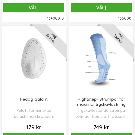
VÄLJ
VÄLJ
134000-S
135000
Välj
Välj
Storlek
Storlek
Pedag Galant
Rightstep- Strumpor för
maximal tryckavlastning
Pelott för minskad
Tryckavlastande strumpa
belastning i kroppen.
som ger komplett fotskydd
för sängliggande och
179 kr
749 kr
stillasittande patienter.