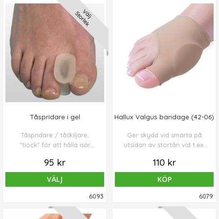
Välj
Storlek
Tåspridare i gel
Hallux Valgus bandage (42-06)
Tåspridare / tåskiljare,
Ger skydd vid smärta på
"tjock" för att hålla isär
utsidan av stortån vid t.ex.
tårna (innehåller 4st)
Hallux Valgus problem.
95 kr
110 kr
VÄLJ
KÖP
6093
6079