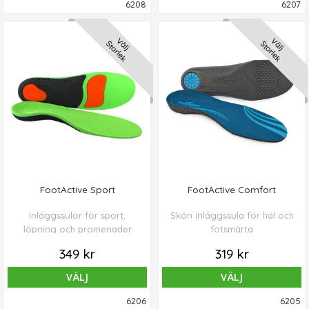
6208
6207
Välj
Välj
Storlek
Storlek
FootActive Sport
FootActive Comfort
Inläggssulor för sport,
Skön inläggssula för häl och
löpning och promenader
fotsmärta
349 kr
319 kr
VÄLJ
VÄLJ
6206
6205