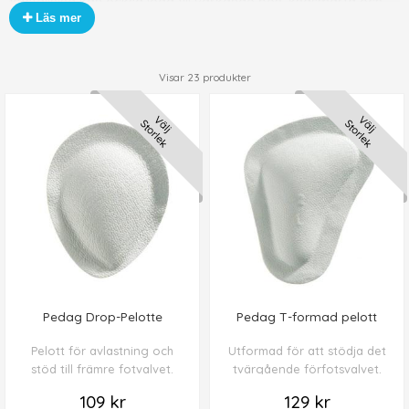
fotställning kan också leda till värkande ben, knäsmärta och
Läs mer
även längdryggssmärta. Rätt innersula ger stöd och
motverkar fotproblem.
Visar
23
produkter
Välj
Välj
Storlek
Storlek
Pedag Drop-Pelotte
Pedag T-formad pelott
Pelott för avlastning och
Utformad för att stödja det
stöd till främre fotvalvet.
tvärgående förfotsvalvet.
109 kr
129 kr