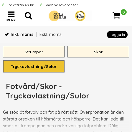
Frakt från 49 kr
Snabba leveranser
0
MENY
Inkl. moms
Exkl. moms
Logga in
Strumpor
Skor
Tryckavlastning/Sulor
Fotvård/Skor -
Tryckavlastning/Sulor
Ge stöd åt fotvalv och fot på rätt sätt. Överpronation är den
största orsaken till hälsmärta och hälsporre. Det kan leda till
smärta i trampdynan och andra vanliga fotproblem. Dålig