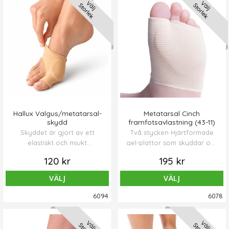
Välj
Välj
Storlek
Storlek
Hallux Valgus/metatarsal-
Metatarsal Cinch
skydd
framfotsavlastning (43-11)
Skyddet är gjort av ett
Två stycken Hjärtformade
elastiskt och mjukt
gel-plattor som skyddar och
allergivänligt material, som
dämpar metatarsalhuvud
120 kr
195 kr
innehåller två gelkuddar i
området under framfoten
metatarsal och
på grund av att de är mjuka
VÄLJ
VÄLJ
liktornsområdet.
och elastiska.
6094
6078
Välj
Välj