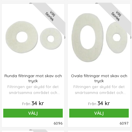
Välj
Välj
Storlek
Storlek
Runda filtringar mot skav och
Ovala filtringar mot skav och
tryck
tryck
Filtringen ger skydd för det
Filtringen ger skydd för det
smärtsamma området och
smärtsamma området och
minskar eller tar bort
minskar eller tar bort
34 kr
34 kr
Från
Från
smärtan direkt.
smärtan direkt.
VÄLJ
VÄLJ
6096
6097