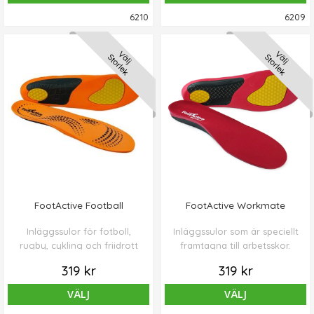
6210
6209
Välj
Välj
Storlek
Storlek
FootActive Football
FootActive Workmate
Inläggssulor för fotboll,
Inläggssulor som är speciellt
rugby, cykling och friidrott
framtagna till arbetsskor.
319 kr
319 kr
VÄLJ
VÄLJ