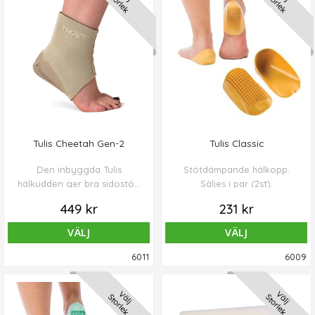
Storlek
Storlek
Tulis Cheetah Gen-2
Tulis Classic
Den inbyggda Tulis
Stötdämpande hälkopp.
hälkudden ger bra sidostöd
Säljes i par (2st).
för hälkudden.
449 kr
231 kr
VÄLJ
VÄLJ
6011
6009
Välj
Välj
Storlek
Storlek