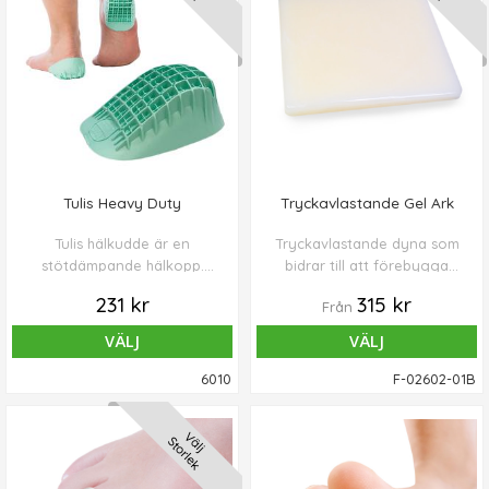
Tulis Heavy Duty
Tryckavlastande Gel Ark
Tulis hälkudde är en
Tryckavlastande dyna som
stötdämpande hälkopp.
bidrar till att förebygga
Säljes i par (2st).
trycksår och skav.
231 kr
315 kr
Från
VÄLJ
VÄLJ
6010
F-02602-01B
Välj
Storlek