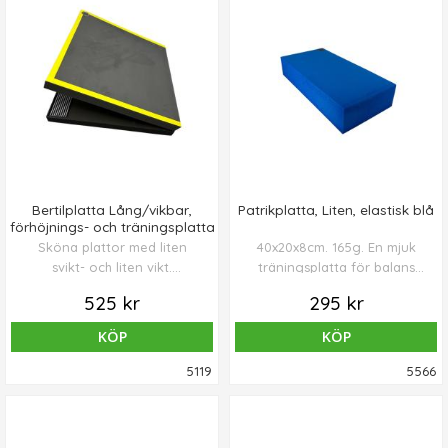
Bertilplatta Lång/vikbar,
Patrikplatta, Liten, elastisk blå
förhöjnings- och träningsplatta
Sköna plattor med liten
40x20x8cm. 165g. En mjuk
svikt- och liten vikt.
träningsplatta för balans
Träningsplatta.
och träning av fotens
525 kr
295 kr
Förhöjningsplatta. Ståplatta.
muskler. Med dragapparat
Balansplatta. Mått: 80x40x3
ger den en avancerad
KÖP
KÖP
cm (ihopvikt 40x40x6cm).
balans och fotträning.
Vikt 460g. Tillverkas i
Patrikplattorna är mycket
5119
5566
Sverige.
lätta, robusta mjuka plattor
som inte innehåller PVC kan
tvättas. Drar inte åt sig
vatten. Har antihalkremsor