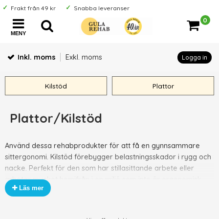
Frakt från 49 kr
Snabba leveranser
0
MENY
Inkl. moms
Exkl. moms
Logga in
Kilstöd
Plattor
Plattor/Kilstöd
Använd dessa rehabprodukter för att få en gynnsammare
sittergonomi. Kilstöd förebygger belastningsskador i rygg och
nacke. Perfekt för den som har stillasittande arbete eller
arbetar mycket hemifrån i en miljö som inte är ergonomisk.
Läs mer