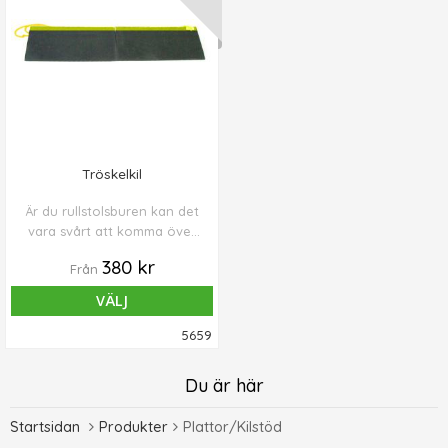
på undersidan.
Tröskelkil
Är du rullstolsburen kan det
vara svårt att komma över
trösklar utanför hemmet.
380 kr
Från
VÄLJ
5659
Du är här
Startsidan
Produkter
Plattor/Kilstöd