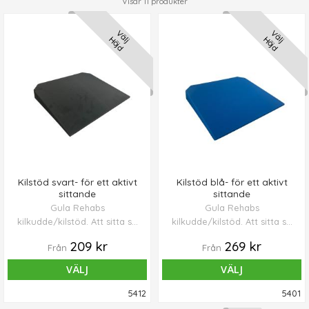
Visar
11
produkter
Välj
Välj
Höjd
Höjd
Kilstöd svart- för ett aktivt
Kilstöd blå- för ett aktivt
sittande
sittande
Gula Rehabs
Gula Rehabs
kilkudde/kilstöd. Att sitta så
kilkudde/kilstöd. Att sitta så
att sitsen lutar något framåt
att sitsen lutar något framåt
209 kr
269 kr
Från
Från
ger en framåttippning av
ger en framåttippning av
bäckenet och därmed en
bäckenet och därmed en
VÄLJ
VÄLJ
gynnsammare sittergonomi
gynnsammare sittergonomi
som förebygger
som förebygger
5412
5401
belastningsskador i rygg
belastningsskador i rygg