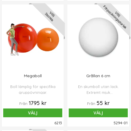
Förpackningsstorlek
Välj
Välj
Storlek
Megaboll
Grållan 6 cm
Boll lämplig för specifika
En skumboll utan lack.
gruppövningar.
Extremt mjuk
fingerträningsboll med
1795 kr
55 kr
Från
Från
ytterst lite motstånd.
VÄLJ
VÄLJ
6213
5294-01