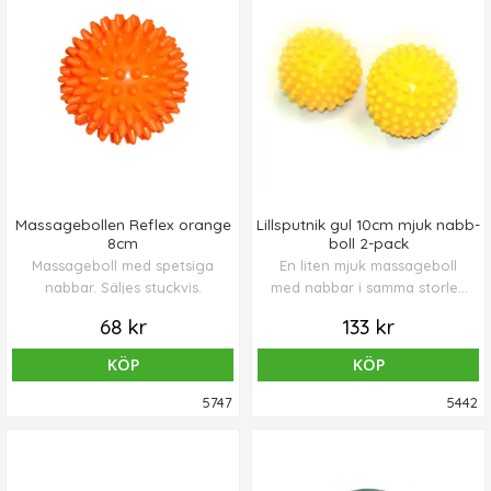
Massagebollen Reflex orange
Lillsputnik gul 10cm mjuk nabb-
8cm
boll 2-pack
Massageboll med spetsiga
En liten mjuk massageboll
nabbar. Säljes styckvis.
med nabbar i samma storlek
som en tennisboll. Användes
68 kr
133 kr
för att massera ömma
muskler i nacken, axlar rygg
KÖP
KÖP
och sätesmuskler, eller sitta
och rulla bollen fram och
5747
5442
tillbaka genom att trycka
foten mot den.