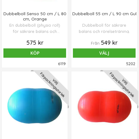
Dubbelboll Senso 50 cm / L 80
Dubbelboll 55 cm / L 90 cm Gul
cm, Orange
En dubbelboll (physio roll)
Dubbelboll för säkrare
för säkrare balans och
balans och rörelseträning.
rörelseträning. Bollen har
575 kr
549 kr
Från
mjuka nabbar för bättre
fäste och extra taktil
KÖP
VÄLJ
stimulering/massage.
6119
5202
Förpackningsstorlek
Förpackningsstorlek
Välj
Välj