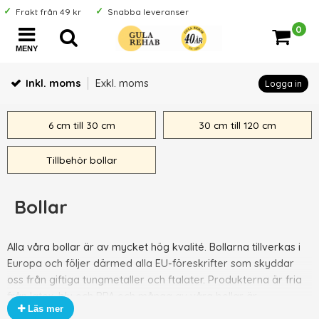
Frakt från 49 kr
Snabba leveranser
0
MENY
Inkl. moms
Exkl. moms
Logga in
6 cm till 30 cm
30 cm till 120 cm
Tillbehör bollar
Bollar
Alla våra bollar är av mycket hög kvalité. Bollarna tillverkas i
Europa och följer därmed alla EU-föreskrifter som skyddar
oss från giftiga tungmetaller och ftalater. Produkterna är fria
från latex, bly och BPA och många av våra bollar är
Läs mer
klassificerade som medicintekniska produkter enligt nya