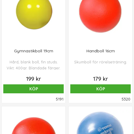
Gymnastikboll 19cm
Handboll 16cm
Hård, blank boll, fin studs.
Skumboll för rörelseträning.
Vikt: 400gr. Blandade färger.
199 kr
179 kr
KÖP
KÖP
5191
5320