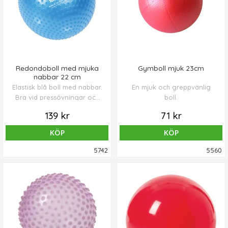
Redondoboll med mjuka
Gymboll mjuk 23cm
nabbar 22 cm
Elastisk blå boll med nabbar.
En mjuk och greppvänlig
Bra vid pressövningar och
boll.
stärkande av rygg- samt
139 kr
71 kr
nackmuskler.
KÖP
KÖP
5742
5560