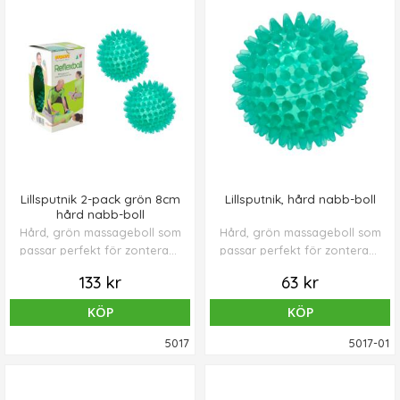
Lillsputnik 2-pack grön 8cm
Lillsputnik, hård nabb-boll
hård nabb-boll
Hård, grön massageboll som
Hård, grön massageboll som
passar perfekt för zonterapi,
passar perfekt för zonterapi,
avkoppling eller för
avkoppling eller för
133 kr
63 kr
massage av triggerpunkter
massage av triggerpunkter
vid myofascial smärta.
vid myofascial smärta.
KÖP
KÖP
Levereras i 2-pack, trevlig
presentförpackning.
5017
5017-01