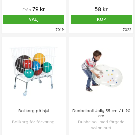
förlängning som möjliggör
79 kr
58 kr
Från
enkel uppblåsning och
förhindrar ventilskador.
VÄLJ
KÖP
7019
7022
Bollkorg på hjul
Dubbelboll Jolly 55 cm / L 90
cm
Bollkorg för förvaring.
Dubbelboll med färgade
bollar inuti.