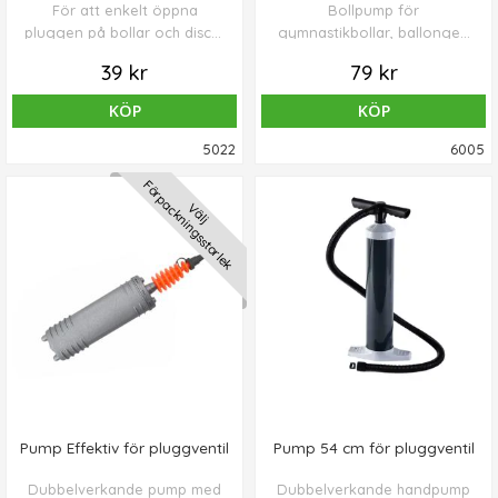
För att enkelt öppna
Bollpump för
pluggen på bollar och discar
gymnastikbollar, ballonger,
för påfyllning eller
Pallone, Redondo och
39 kr
79 kr
reducering av luft.
balansplattor. Ej för
nålventil.
KÖP
KÖP
5022
6005
Förpackningsstorlek
Välj
Pump Effektiv för pluggventil
Pump 54 cm för pluggventil
Dubbelverkande pump med
Dubbelverkande handpump