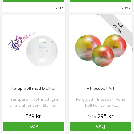
7146
7057
Välj
Storlek
Terapiboll med bjällror
Fitnessboll Art
Transparent boll med fyra
Färgglad fitnessboll. Varje
små bjällror som låter när
boll har ett unikt
bollen rör sig.
färgmönster.
369 kr
295 kr
Från
KÖP
VÄLJ