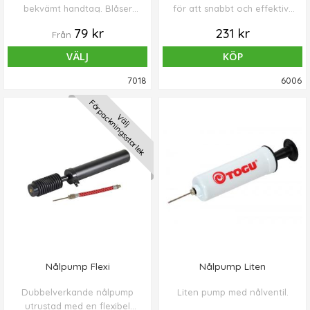
bekvämt handtag. Blåser
för att snabbt och effektivt
snabbt upp små och
blåsa upp medelstora och
79 kr
231 kr
Från
medelstora bollar och
stora bollar.
balansprodukter (upp till Ø
VÄLJ
KÖP
75 cm).
7018
6006
Förpackningsstorlek
Välj
Nålpump Flexi
Nålpump Liten
Dubbelverkande nålpump
Liten pump med nålventil.
utrustad med en flexibel