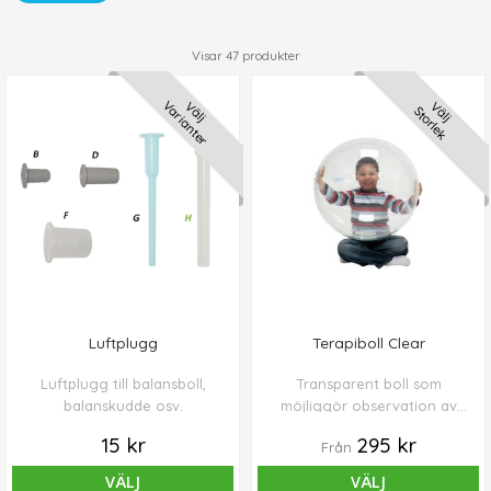
regelverket MDR som infördes våren 2021.
Visar
47
produkter
Varianter
Välj
Välj
Storlek
Luftplugg
Terapiboll Clear
Luftplugg till balansboll,
Transparent boll som
balanskudde osv.
möjliggör observation av
patientens rörelser.
15 kr
295 kr
Från
VÄLJ
VÄLJ