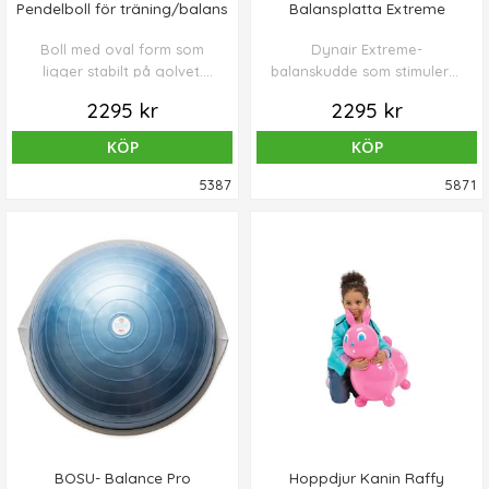
Pendelboll för träning/balans
Balansplatta Extreme
Boll med oval form som
Dynair Extreme-
ligger stabilt på golvet.
balanskudde som stimulerar
Passar perfekt för många
rygg- och bålmuskulaturen.
2295 kr
2295 kr
olika övningar inom rehab,
fysioterapi och träning.
KÖP
KÖP
5387
5871
BOSU- Balance Pro
Hoppdjur Kanin Raffy