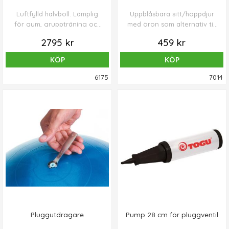
Luftfylld halvboll. Lämplig
Uppblåsbara sitt/hoppdjur
för gym, gruppträning och
med öron som alternativ till
rehabilitering.
studsboll.
2795 kr
459 kr
KÖP
KÖP
6175
7014
Pluggutdragare
Pump 28 cm för pluggventil