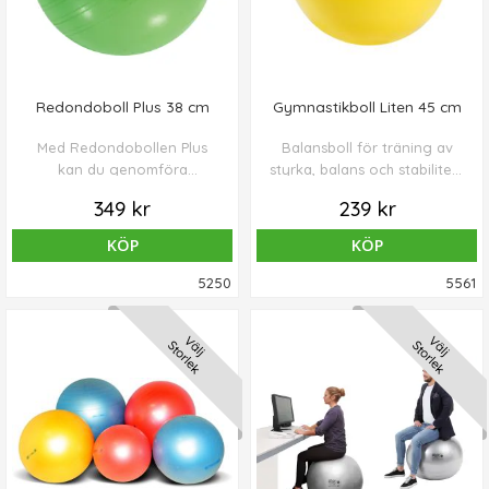
Redondoboll Plus 38 cm
Gymnastikboll Liten 45 cm
Med Redondobollen Plus
Balansboll för träning av
kan du genomföra
styrka, balans och stabilitet i
stärkande balansövningar
kroppen.
349 kr
239 kr
och svängövningar enkelt,
tack vare den låga vikten på
KÖP
KÖP
bollen.
5250
5561
Välj
Välj
Storlek
Storlek