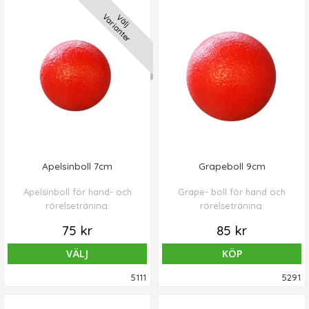
Varianter
Välj
Apelsinboll 7cm
Grapeboll 9cm
Apelsinboll för hand- och
Grape- boll för hand och
rörelseträning.
rörelseträning.
75 kr
85 kr
VÄLJ
KÖP
5111
5291