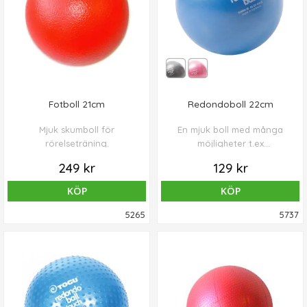
Fotboll 21cm
Redondoboll 22cm
Mjuk skumboll för
En mjuk boll med många
rörelseträning.
möjligheter t.ex
pressövningar,
249 kr
129 kr
nackmassage,
stretchövningar,
KÖP
KÖP
avslappningsövningar.
5265
5737