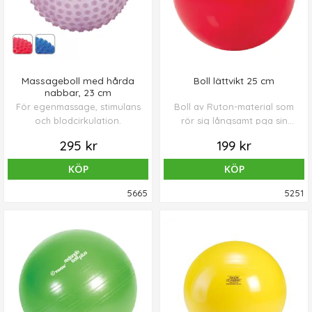
Massageboll med hårda
Boll lättvikt 25 cm
nabbar, 23 cm
För egenmassage, stimulans
Boll av Ruton-material som
och blodcirkulation.
rör sig långsamt pga sin
låga vikt, och är lätt att
295 kr
199 kr
hantera.
KÖP
KÖP
5665
5251