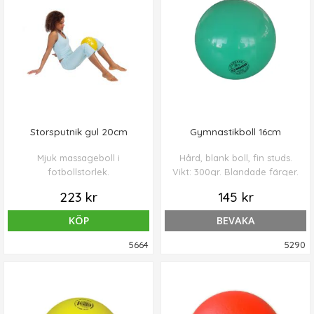
Storsputnik gul 20cm
Gymnastikboll 16cm
Mjuk massageboll i
Hård, blank boll, fin studs.
fotbollstorlek.
Vikt: 300gr. Blandade färger.
223 kr
145 kr
KÖP
BEVAKA
5664
5290