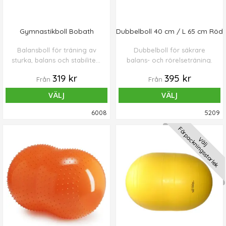
Gymnastikboll Bobath
Dubbelboll 40 cm / L 65 cm Röd
Balansboll för träning av
Dubbelboll för säkrare
styrka, balans och stabilitet i
balans- och rörelseträning.
kroppen.
319 kr
395 kr
Från
Från
VÄLJ
VÄLJ
6008
5209
Förpackningsstorlek
Välj