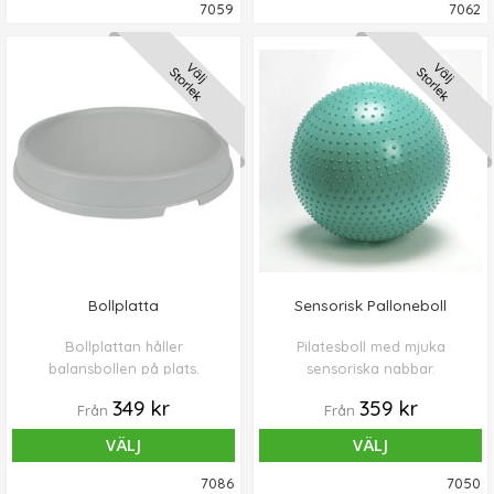
7059
7062
Välj
Välj
Storlek
Storlek
Bollplatta
Sensorisk Palloneboll
Bollplattan håller
Pilatesboll med mjuka
balansbollen på plats.
sensoriska nabbar.
349 kr
359 kr
Från
Från
VÄLJ
VÄLJ
7086
7050