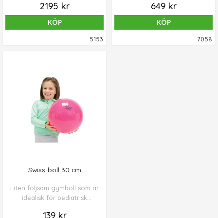
2195 kr
649 kr
KÖP
KÖP
5153
7058
Swiss-boll 30 cm
Liten följsam gymboll som är
idealisk för pediatrisk
sjukgymnastik.
139 kr