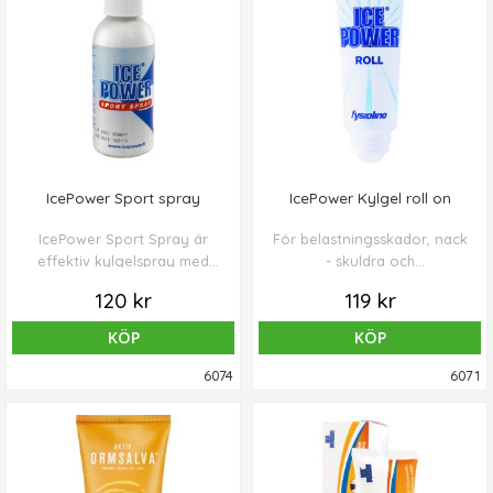
IcePower Sport spray
IcePower Kylgel roll on
IcePower Sport Spray är
För belastningsskador, nack
effektiv kylgelspray med
- skuldra och
lång effekt.
ländryggsbesvär. Du kan
120 kr
119 kr
enkelt behandla områden
som nacke och skuldror med
KÖP
KÖP
denna Roll tub. Den kylande
gelen från Roll tuben
6074
6071
absorberas snabbt och är
mycket behändig att
applicera utan att få gel på
dina händer.