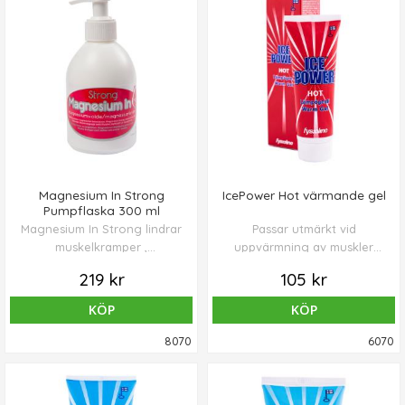
Magnesium In Strong
IcePower Hot värmande gel
Pumpflaska 300 ml
Magnesium In Strong lindrar
Passar utmärkt vid
muskelkramper ,
uppvärmning av muskler
muskelsmärtor och
innan träning. Lång
219 kr
105 kr
spänningar.
verkningstid.
KÖP
KÖP
8070
6070