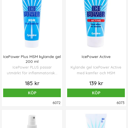
IcePower Plus MSM kylande gel
IcePower Active
200 ml
IcePower PLUS passar
Kylande gel IcePower Active
utmärkt för inflammatoriska
med kamfer och MSM
smärtor vid rörelseorgan
185 kr
139 kr
samt långvarig smärta.
KÖP
KÖP
6072
6073