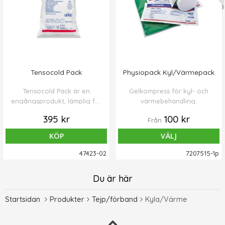
Tensocold Pack
Physiopack Kyl/Värmepack
Tensocold Pack är en
Gelkompress för kyl- och
engångsprodukt, lämplig för
värmebehandling.
att ge lokal smärtlindring
395 kr
100 kr
Från
och effektiv kylterapi upp till
30 minuter.
KÖP
VÄLJ
47423-02
7207515-1p
Du är här
Startsidan
Produkter
Tejp/förband
Kyla/Värme