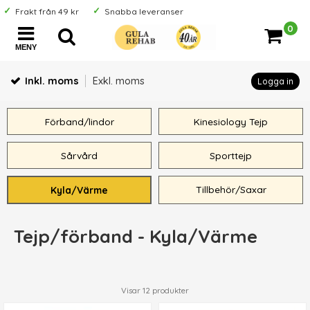
Frakt från 49 kr
Snabba leveranser
0
MENY
Inkl. moms
Exkl. moms
Logga in
Förband/lindor
Kinesiology Tejp
Sårvård
Sporttejp
Tillbehör/Saxar
Kyla/Värme
Tejp/förband - Kyla/Värme
Visar
12
produkter