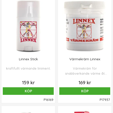
Linnex Stick
Värmekräm Linnex
kraftfullt värmande liniment.
Värmekräm för
snabbverkande värme åt
muskler
159 kr
169 kr
KÖP
KÖP
P16169
P17937