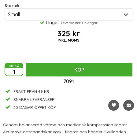
Storlek:
I lager
Leveranstid: 1-3 dagar
325 kr
INKL. MOMS
antal:
KÖP
7091
FRAKT FRÅN 49 KR
SNABBA LEVERANSER
30 DAGAR ÖPPET KÖP
Genom balanserad värme och medicinsk kompression lindrar
Actimove artrithandskar värk i fingrar och händer. Svullnaden