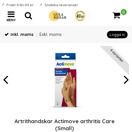
Frakt från 49 kr
Snabba leveranser
0
MENY
Inkl. moms
Exkl. moms
Logga in
4 varianter
Artrithandskar Actimove arthritis Care
(Small)