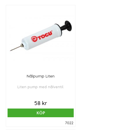
Nålpump Liten
Liten pump med nålventil.
58 kr
KÖP
7022