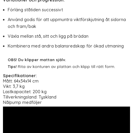
Variationer och progression:
Förläng ståtiden successivt
Använd godis för att uppmuntra viktförskjutning åt sidorna
och fram/bak
Växla mellan stå, sitt och ligg på brädan
Kombinera med andra balansredskap för ökad utmaning
OBS! Du klipper mattan själv.
Tips!
Rita av konturen av plattan och klipp till rätt form.
Specifikationer:
Mått: 64x34x14 cm
Vikt: 3,7 kg
Lastkapacitet: 200 kg
Tillverkningsland: Tyskland
Nålpump medföljer