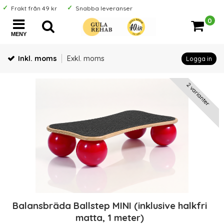
Frakt från 49 kr
Snabba leveranser
0
MENY
Inkl. moms
Exkl. moms
Logga in
2 varianter
Balansbräda Ballstep MINI (inklusive halkfri
matta, 1 meter)