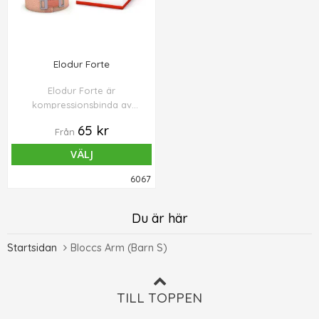
Elodur Forte
Elodur Forte är
kompressionsbinda av
Dauertyp med bestående
65 kr
Från
elasticitet.
VÄLJ
6067
Du är här
Startsidan
Bloccs Arm (Barn S)
TILL TOPPEN