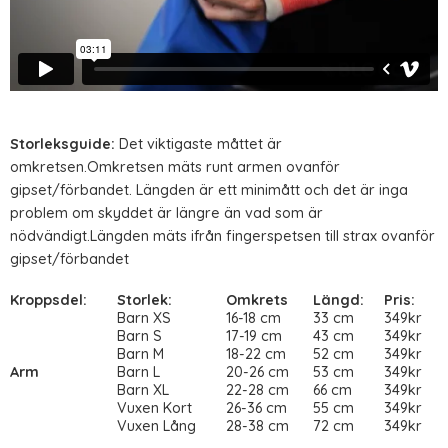
Storleksguide:
Det viktigaste måttet är
omkretsen.Omkretsen mäts runt armen ovanför
gipset/förbandet. Längden är ett minimått och det är inga
problem om skyddet är längre än vad som är
nödvändigt.Längden mäts ifrån fingerspetsen till strax ovanför
gipset/förbandet
Kroppsdel:
Storlek:
Omkrets
Längd:
Pris:
Barn XS
16-18 cm
33 cm
349kr
Barn S
17-19 cm
43 cm
349kr
Barn M
18-22 cm
52 cm
349kr
Arm
Barn L
20-26 cm
53 cm
349kr
Barn XL
22-28 cm
66 cm
349kr
Vuxen Kort
26-36 cm
55 cm
349kr
Vuxen Lång
28-38 cm
72 cm
349kr