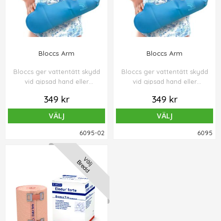
Bloccs Arm
Bloccs Arm
Bloccs ger vattentätt skydd
Bloccs ger vattentätt skydd
vid gipsad hand eller
vid gipsad hand eller
underarm. Skyddar gipset
underarm. Skyddar gipset
349 kr
349 kr
vid dusch och bad! Snabb
vid dusch och bad! Snabb
leverans, lägg din order
leverans, lägg din order
VÄLJ
VÄLJ
innan kl 13.00 och vi skickar
innan kl 13.00 och vi skickar
samma dag (vardag).
samma dag (vardag).
6095-02
6095
Välj
Bredd