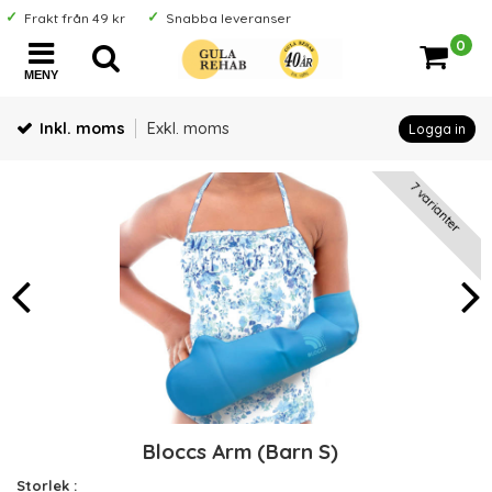
Frakt från 49 kr
Snabba leveranser
0
MENY
Inkl. moms
Exkl. moms
Logga in
7 varianter
Bloccs Arm (Barn S)
Storlek :