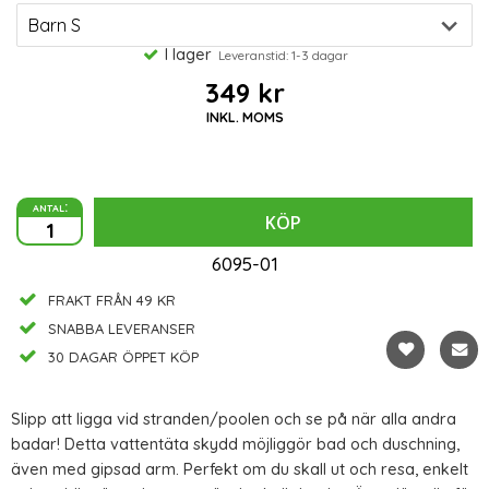
I lager
Leveranstid: 1-3 dagar
349 kr
INKL. MOMS
antal:
KÖP
6095-01
FRAKT FRÅN 49 KR
SNABBA LEVERANSER
30 DAGAR ÖPPET KÖP
Slipp att ligga vid stranden/poolen och se på när alla andra
badar! Detta vattentäta skydd möjliggör bad och duschning,
även med gipsad arm. Perfekt om du skall ut och resa, enkelt