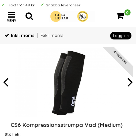
Frakt från 49 kr
Snabba leveranser
0
MENY
Inkl. moms
Exkl. moms
Logga in
4 varianter
CS6 Kompressionsstrumpa Vad (Medium)
Storlek :