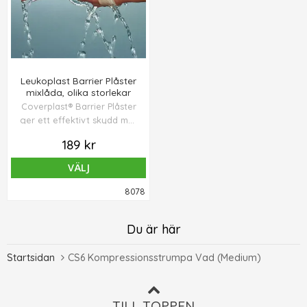
Leukoplast Barrier Plåster
mixlåda, olika storlekar
Coverplast® Barrier Plåster
ger ett effektivt skydd mot
bakterier och virus, både
189 kr
för patienter och
sjukvårdspersonal.
VÄLJ
8078
Du är här
Startsidan
CS6 Kompressionsstrumpa Vad (Medium)
TILL TOPPEN