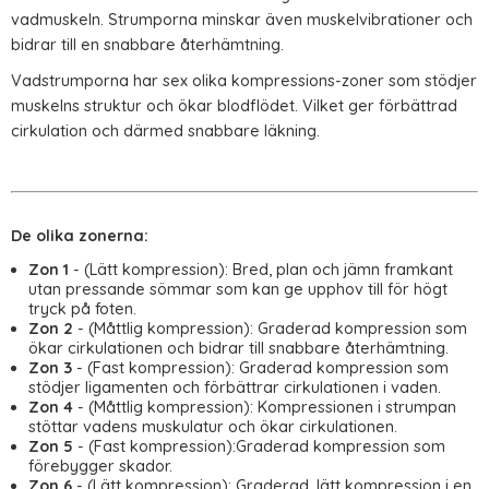
vadmuskeln. Strumporna minskar även muskelvibrationer och
bidrar till en snabbare återhämtning.
Vadstrumporna har sex olika kompressions-zoner som stödjer
muskelns struktur och ökar blodflödet. Vilket ger förbättrad
cirkulation och därmed snabbare läkning.
De olika zonerna:
Zon 1
- (Lätt kompression): Bred, plan och jämn framkant
utan pressande sömmar som kan ge upphov till för högt
tryck på foten.
Zon 2
- (Måttlig kompression): Graderad kompression som
ökar cirkulationen och bidrar till snabbare återhämtning.
Zon 3
- (Fast kompression): Graderad kompression som
stödjer ligamenten och förbättrar cirkulationen i vaden.
Zon 4
- (Måttlig kompression): Kompressionen i strumpan
stöttar vadens muskulatur och ökar cirkulationen.
Zon 5
- (Fast kompression):Graderad kompression som
förebygger skador.
Zon 6
- (Lätt kompression): Graderad, lätt kompression i en