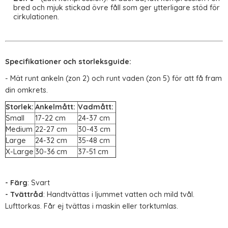
bred och mjuk stickad övre fåll som ger ytterligare stöd för
cirkulationen.
Specifikationer och storleksguide:
- Mät runt ankeln (zon 2) och runt vaden (zon 5) för att få fram
din omkrets.
Storlek:
Ankelmått:
Vadmått:
Small
17-22 cm
24-37 cm
Medium
22-27 cm
30-43 cm
Large
24-32 cm
35-48 cm
X-Large
30-36 cm
37-51 cm
- Färg
: Svart
- Tvättråd
: Handtvättas i ljummet vatten och mild tvål.
Lufttorkas. Får ej tvättas i maskin eller torktumlas.