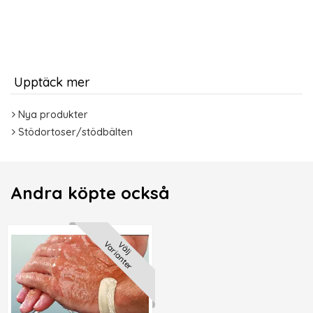
Upptäck mer
Nya produkter
Stödortoser/stödbälten
Andra köpte också
Varianter
Välj