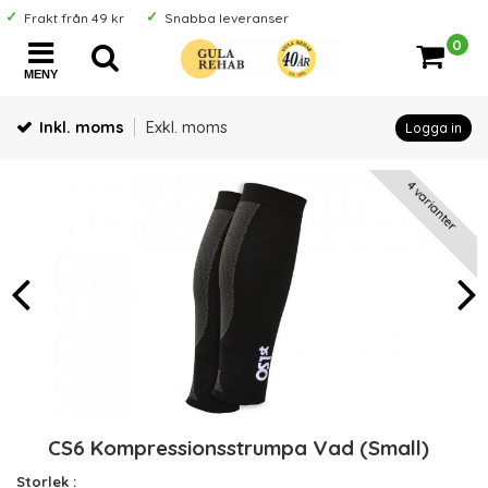
Frakt från 49 kr
Snabba leveranser
0
MENY
Inkl. moms
Exkl. moms
Logga in
4 varianter
CS6 Kompressionsstrumpa Vad (Small)
Storlek :