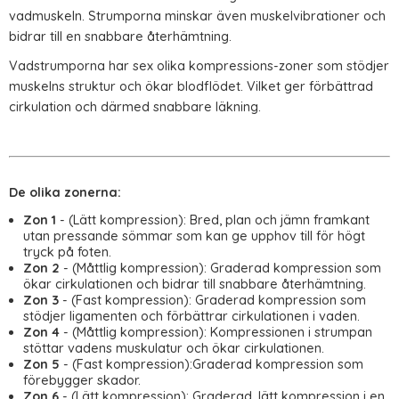
vadmuskeln. Strumporna minskar även muskelvibrationer och
bidrar till en snabbare återhämtning.
Vadstrumporna har sex olika kompressions-zoner som stödjer
muskelns struktur och ökar blodflödet. Vilket ger förbättrad
cirkulation och därmed snabbare läkning.
De olika zonerna:
Zon 1
- (Lätt kompression): Bred, plan och jämn framkant
utan pressande sömmar som kan ge upphov till för högt
tryck på foten.
Zon 2
- (Måttlig kompression): Graderad kompression som
ökar cirkulationen och bidrar till snabbare återhämtning.
Zon 3
- (Fast kompression): Graderad kompression som
stödjer ligamenten och förbättrar cirkulationen i vaden.
Zon 4
- (Måttlig kompression): Kompressionen i strumpan
stöttar vadens muskulatur och ökar cirkulationen.
Zon 5
- (Fast kompression):Graderad kompression som
förebygger skador.
Zon 6
- (Lätt kompression): Graderad, lätt kompression i en