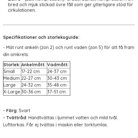
bred och mjuk stickad övre fåll som ger ytterligare stöd för
cirkulationen.
Specifikationer och storleksguide:
- Mät runt ankeln (zon 2) och runt vaden (zon 5) för att få fram
din omkrets.
Storlek:
Ankelmått:
Vadmått:
Small
17-22 cm
24-37 cm
Medium
22-27 cm
30-43 cm
Large
24-32 cm
35-48 cm
X-Large
30-36 cm
37-51 cm
- Färg
: Svart
- Tvättråd
: Handtvättas i ljummet vatten och mild tvål.
Lufttorkas. Får ej tvättas i maskin eller torktumlas.