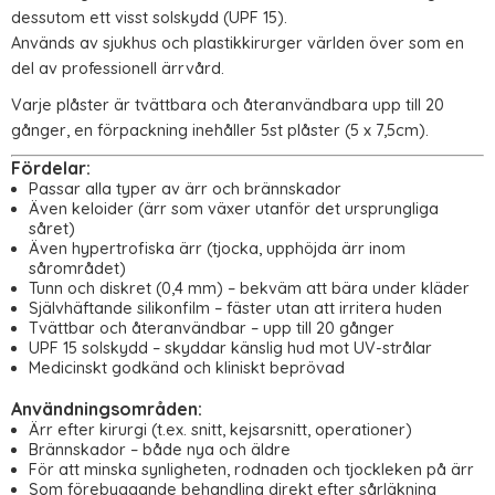
dessutom ett visst solskydd (UPF 15).
Används av sjukhus och plastikkirurger världen över som en
del av professionell ärrvård.
Varje plåster är tvättbara och återanvändbara upp till 20
gånger, en förpackning inehåller 5st plåster (5 x 7,5cm).
Fördelar:
Passar alla typer av ärr och brännskador
Även keloider (ärr som växer utanför det ursprungliga
såret)
Även hypertrofiska ärr (tjocka, upphöjda ärr inom
sårområdet)
Tunn och diskret (0,4 mm) – bekväm att bära under kläder
Självhäftande silikonfilm – fäster utan att irritera huden
Tvättbar och återanvändbar – upp till 20 gånger
UPF 15 solskydd – skyddar känslig hud mot UV-strålar
Medicinskt godkänd och kliniskt beprövad
Användningsområden:
Ärr efter kirurgi (t.ex. snitt, kejsarsnitt, operationer)
Brännskador – både nya och äldre
För att minska synligheten, rodnaden och tjockleken på ärr
Som förebyggande behandling direkt efter sårläkning