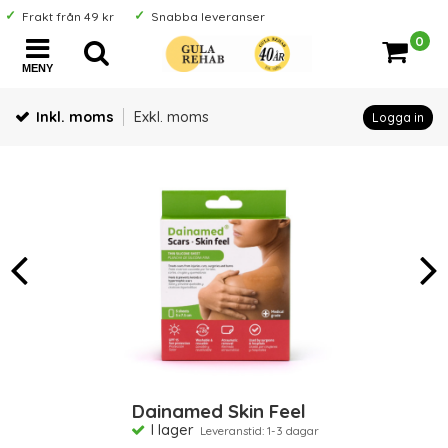
Frakt från 49 kr
Snabba leveranser
0
MENY
Inkl. moms
Exkl. moms
Logga in
Dainamed Skin Feel
I lager
Leveranstid: 1-3 dagar