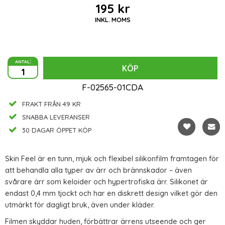
195 kr
INKL. MOMS
antal:
KÖP
F-02565-01CDA
FRAKT FRÅN 49 KR
SNABBA LEVERANSER
30 DAGAR ÖPPET KÖP
Skin Feel är en tunn, mjuk och flexibel silikonfilm framtagen för
att behandla alla typer av ärr och brännskador – även
svårare ärr som keloider och hypertrofiska ärr. Silikonet är
endast 0,4 mm tjockt och har en diskrett design vilket gör den
utmärkt för dagligt bruk, även under kläder.
Filmen skyddar huden, förbättrar ärrens utseende och ger