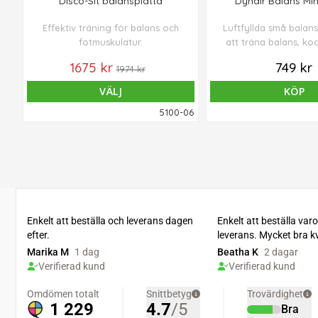
Disco-Sit balansplatta
Dynair Balans Mi
Effektiv träning för balans och
Luftfyllda små balans
fotmuskulatur.
att träna balans, ko
styrka och stabi
1675 kr
749 kr
1974 kr
VÄLJ
KÖP
5100-06