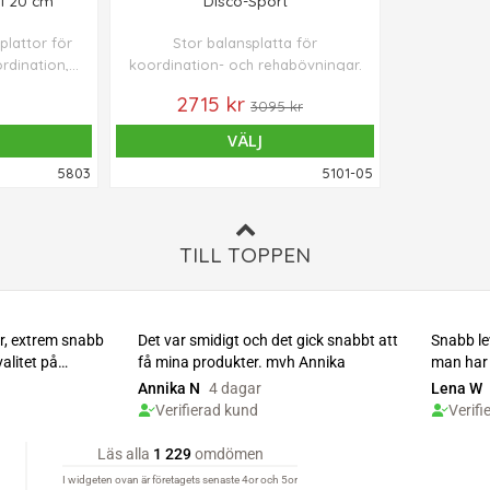
ni 20 cm
Disco-Sport
plattor för
Stor balansplatta för
ordination,
koordination- och rehabövningar.
litet.
2715 kr
3095 kr
VÄLJ
5803
5101-05
TILL TOPPEN