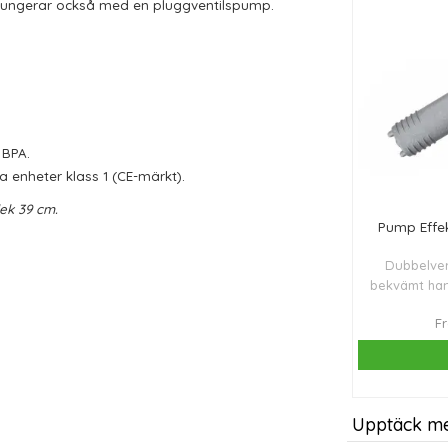
. Fungerar också med en pluggventilspump.
h BPA.
 enheter klass 1 (CE-märkt).
rlek 39 cm.
Pump Effek
Dubbelve
bekvämt han
upp små oc
F
och balansp
Upptäck m