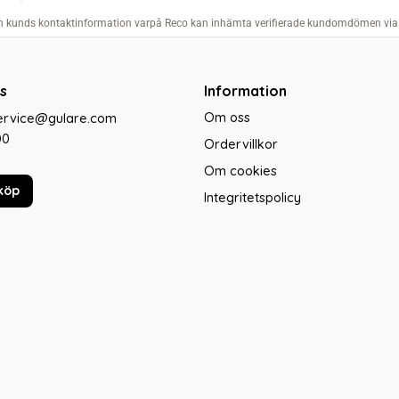
s
Information
Om oss
service@gulare.com
00
Ordervillkor
Om cookies
köp
Integritetspolicy