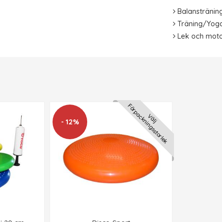
Balanstränin
Träning/Yog
Lek och moto
Förpackningsstorlek
Välj
- 12%