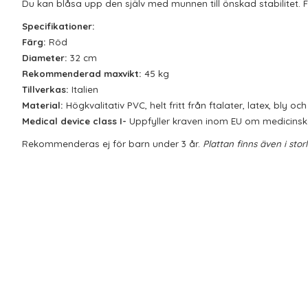
Du kan blåsa upp den själv med munnen till önskad stabilitet
Specifikationer:
Färg
:
Röd
Diameter
:
32 cm
Rekommenderad maxvikt
:
45 kg
Tillverkas:
Italien
Material:
Högkvalitativ PVC, helt fritt från ftalater, latex, bly oc
Medical device class I
-
Uppfyller kraven inom EU om medicinska
Rekommenderas ej för barn under 3 år.
Plattan finns även i sto