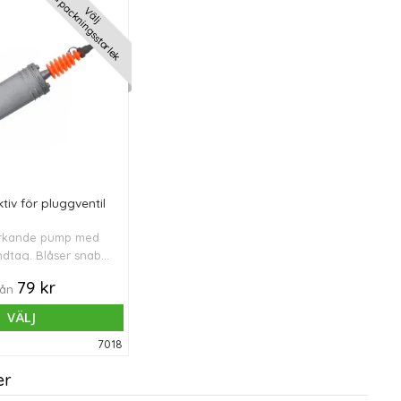
Förpackningsstorlek
Välj
tiv för pluggventil
rkande pump med
dtag. Blåser snabbt
h medelstora bollar
79 kr
rån
rodukter (upp till Ø
75 cm).
VÄLJ
7018
er