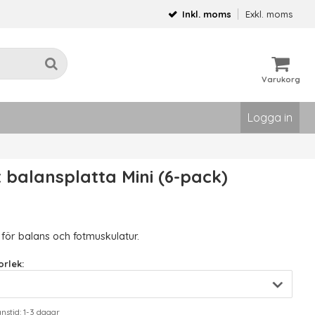
Inkl. moms
Exkl. moms
Varukorg
Logga in
t balansplatta Mini (6-pack)
g för balans och fotmuskulatur.
rlek:
stid: 1-3 dagar