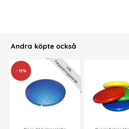
Andra köpte också
Förpackningsstorlek
Välj
- 15%