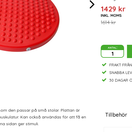
1429 kr
INKL. MOMS
1614 kr
antal:
FRAKT FRÅN
SNABBA LE
30 DAGAR Ö
rsom den passar på små stolar. Plattan är
Tillbehör
uskulatur. Kan också användas för att få en
a sidan ger stimuli.