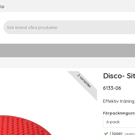
köp
Disco- Si
2 varianter
6133-06
Effektiv tränin
Förpackningssto
I lager
Leveran