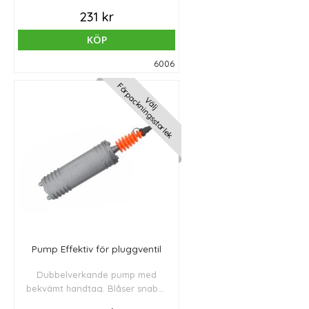
upp medelstora och stora bollar.
231 kr
KÖP
6006
Förpackningsstorlek
Välj
Pump Effektiv för pluggventil
Dubbelverkande pump med
bekvämt handtag. Blåser snabbt
upp små och medelstora bollar