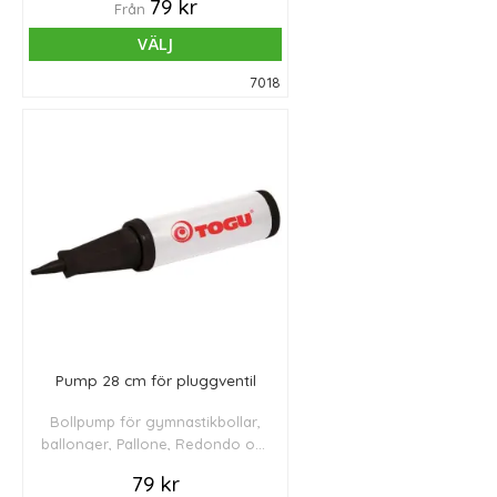
79 kr
Från
och balansprodukter (upp till Ø
75 cm).
VÄLJ
7018
Pump 28 cm för pluggventil
Bollpump för gymnastikbollar,
ballonger, Pallone, Redondo och
balansplattor. Ej för nålventil.
79 kr