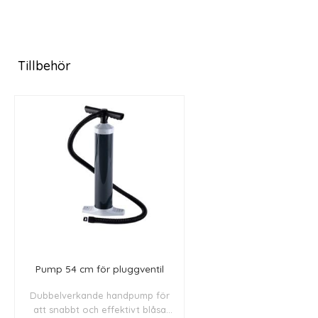
Tillbehör
Pump 54 cm för pluggventil
Dubbelverkande handpump för
att snabbt och effektivt blåsa