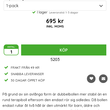
I lager
Leveranstid: 1-3 dagar
695 kr
INKL. MOMS
antal:
KÖP
5203
FRAKT FRÅN 49 KR
SNABBA LEVERANSER
30 DAGAR ÖPPET KÖP
På grund av sin avlånga form är dubbelbollen mer stabil än en
rund terapiboll eftersom den endast rör sig sidledes. Då bollen
endast rullar åt två håll är den utmärkt för barn, äldre och