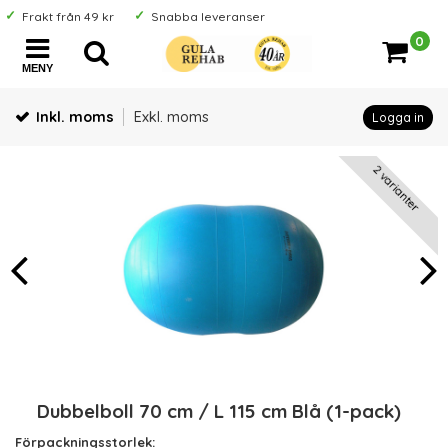
Frakt från 49 kr
Snabba leveranser
0
MENY
Inkl. moms
Exkl. moms
Logga in
2 varianter
Dubbelboll 70 cm / L 115 cm Blå (1-pack)
Förpackningsstorlek: