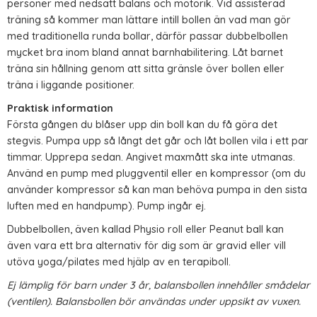
personer med nedsatt balans och motorik. Vid assisterad
träning så kommer man lättare intill bollen än vad man gör
med traditionella runda bollar, därför passar dubbelbollen
mycket bra inom bland annat barnhabilitering. Låt barnet
träna sin hållning genom att sitta gränsle över bollen eller
träna i liggande positioner.
Praktisk information
Första gången du blåser upp din boll kan du få göra det
stegvis. Pumpa upp så långt det går och låt bollen vila i ett par
timmar. Upprepa sedan. Angivet maxmått ska inte utmanas.
Använd en pump med pluggventil eller en kompressor (om du
använder kompressor så kan man behöva pumpa in den sista
luften med en handpump). Pump ingår ej.
Dubbelbollen, även kallad Physio roll eller Peanut ball kan
även vara ett bra alternativ för dig som är gravid eller vill
utöva yoga/pilates med hjälp av en terapiboll.
Ej lämplig för barn under 3 år, balansbollen innehåller smådelar
(ventilen). Balansbollen bör användas under uppsikt av vuxen.