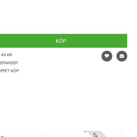
KÖP
 49 KR
VERANSER
PPET KÖP