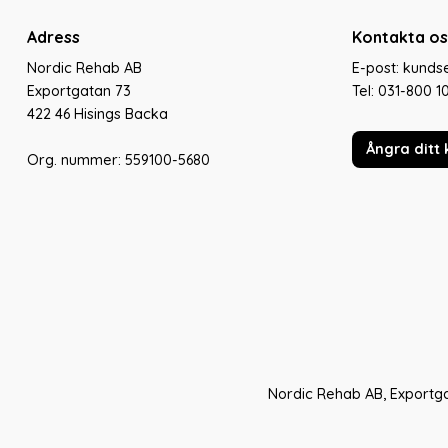
Adress
Kontakta os
Nordic Rehab AB
E-post: kund
Exportgatan 73
Tel:
031-800 1
422 46 Hisings Backa
Ångra ditt 
Org. nummer: 559100-5680
Nordic Rehab AB, Exportga