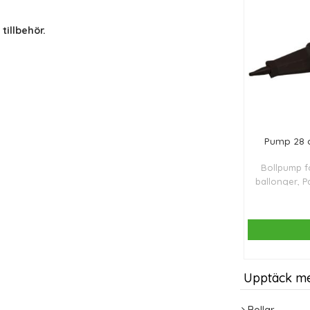
illbehör.
Pump 28 c
Bollpump f
ballonger, 
balansplatt
Upptäck m