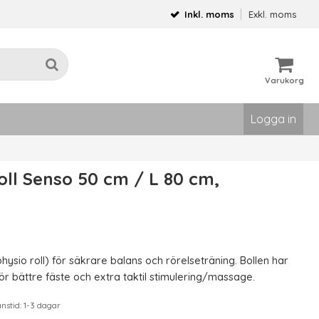
Inkl. moms
Exkl. moms
Varukorg
Logga in
ll Senso 50 cm / L 80 cm,
physio roll) för säkrare balans och rörelseträning. Bollen har
r bättre fäste och extra taktil stimulering/massage.
stid: 1-3 dagar