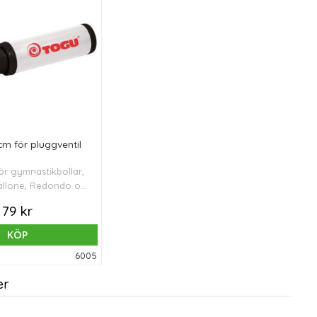
m för pluggventil
ör gymnastikbollar,
Pallone, Redondo och
or. Ej för nålventil.
79 kr
KÖP
6005
er