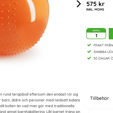
575 kr
INKL. MOMS
antal:
FRAKT FRÅN
SNABBA LE
30 DAGAR Ö
n rund terapiboll eftersom den endast rör sig
Tillbehör
för barn, äldre och personer med nedsatt balans
till bollen än vad man gör med traditionella
nd annat barnhabilitering. Låt barnet träna sin