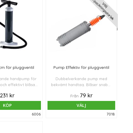
Förpackningsstorlek
Välj
m för pluggventil
Pump Effektiv för pluggventil
ande handpump för
Dubbelverkande pump med
och effektivt blåsa
bekvämt handtag. Blåser snabbt
ra och stora bollar.
upp små och medelstora bollar
231 kr
79 kr
Från
och balansprodukter (upp till Ø
75 cm).
KÖP
VÄLJ
6006
7018