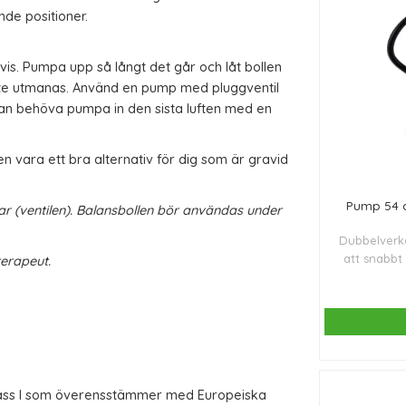
ande positioner.
vis. Pumpa upp så långt det går och låt bollen
inte utmanas. Använd en pump med pluggventil
n behöva pumpa in den sista luften med en
en vara ett bra alternativ för dig som är gravid
Pump 54 c
lar (ventilen). Balansbollen bör användas under
Dubbelverk
att snabbt 
terapeut.
upp medelsto
lass I som överensstämmer med Europeiska