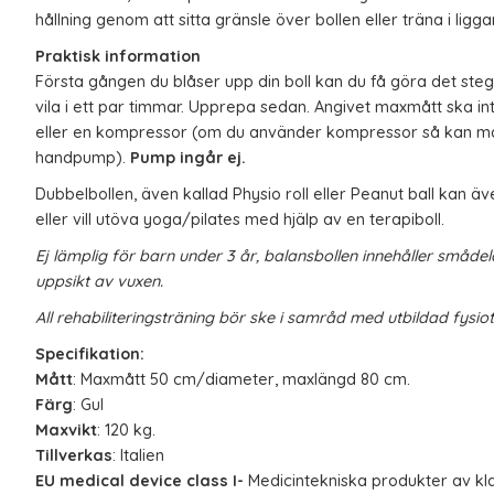
hållning genom att sitta gränsle över bollen eller träna i ligg
Praktisk information
Första gången du blåser upp din boll kan du få göra det steg
vila i ett par timmar. Upprepa sedan. Angivet maxmått ska 
eller en kompressor (om du använder kompressor så kan ma
handpump).
Pump ingår ej.
Dubbelbollen, även kallad Physio roll eller Peanut ball kan äv
eller vill utöva yoga/pilates med hjälp av en terapiboll.
Ej lämplig för barn under 3 år, balansbollen innehåller småde
uppsikt av vuxen.
All rehabiliteringsträning bör ske i samråd med utbildad fysio
Specifikation:
Mått
: Maxmått 50 cm/diameter, maxlängd 80 cm.
Färg
: Gul
Maxvikt
: 120 kg.
Tillverkas
: Italien
EU medical device class I
-
Medicintekniska produkter av k