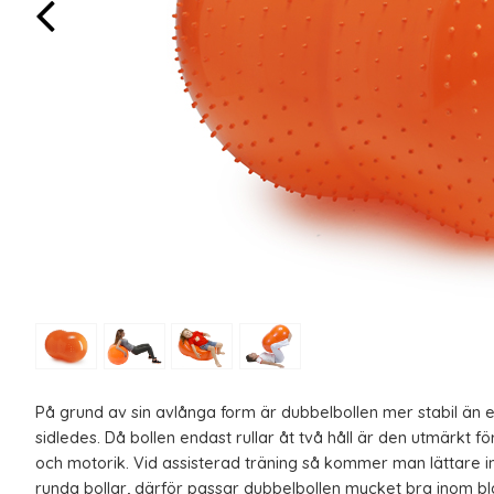
På grund av sin avlånga form är dubbelbollen mer stabil än e
sidledes. Då bollen endast rullar åt två håll är den utmärkt 
och motorik. Vid assisterad träning så kommer man lättare in
runda bollar, därför passar dubbelbollen mycket bra inom bla