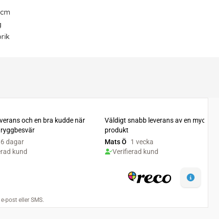
0 cm
g
rik