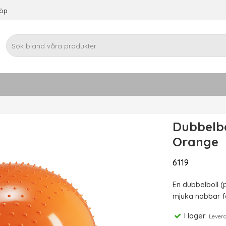
köp
Dubbelbo
Orange
6119
En dubbelboll (
mjuka nabbar fö
I lager
Leveran