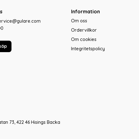
s
Information
Om oss
service@gulare.com
00
Ordervillkor
Om cookies
köp
Integritetspolicy
tan 73, 422 46 Hisings Backa