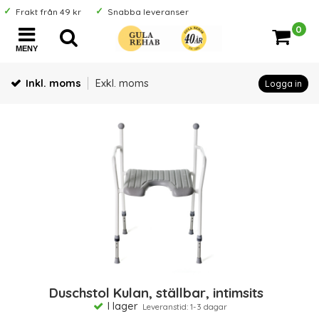
Frakt från 49 kr
Snabba leveranser
0
MENY
Inkl. moms
Exkl. moms
Logga in
Duschstol Kulan, ställbar, intimsits
I lager
Leveranstid: 1-3 dagar