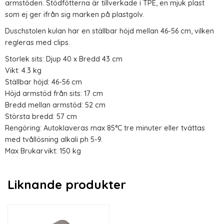
armstöden. Stödfötterna är tillverkade i TPE, en mjuk plast
som ej ger ifrån sig marken på plastgolv.
Duschstolen kulan har en ställbar höjd mellan 46-56 cm, vilken
regleras med clips.
Storlek sits: Djup 40 x Bredd 43 cm
Vikt: 4.3 kg
Ställbar höjd: 46-56 cm
Höjd armstöd från sits: 17 cm
Bredd mellan armstöd: 52 cm
Största bredd: 57 cm
Rengöring: Autoklaveras max 85°C tre minuter eller tvättas
med tvållösning alkali ph 5-9.
Max Brukarvikt: 150 kg
Liknande produkter