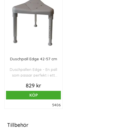
Duschpall Edge 42-57 cm
Duschpallen Edge - En pall
som passar perfekt i ett
hörn. Pallen står stadigt på
829 kr
de tre benen, som är en
aning utåtsvängda för att
KÖP
öka stabiliteten. Edge är
inställbar i höjdled från 42
5406
till 57 cm. Det går att ställa
in stolen så en svag
framåtlutning erhålles.
Tillbehör
Pallen levereras platt och