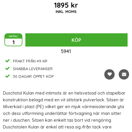
1895 kr
INKL. MOMS
antal:
KÖP
5941
FRAKT FRÅN 49 KR
SNABBA LEVERANSER
30 DAGAR ÖPPET KÖP
Duschstol Kulan med intimsits är en helsvetsad och stapelbar
konstruktion belagd med en vit slitstark pulverlack. Sitsen är
tillverkad i plast (PE) vilket ger en mjuk värmeisolerande yta
och dess utformning underlättar förtvagning när man sitter
ner i duschen. Sitsen kan enkelt tas bort vid rengöring.
Duschstolen Kulan är enkel att resa sig ifrån tack vare