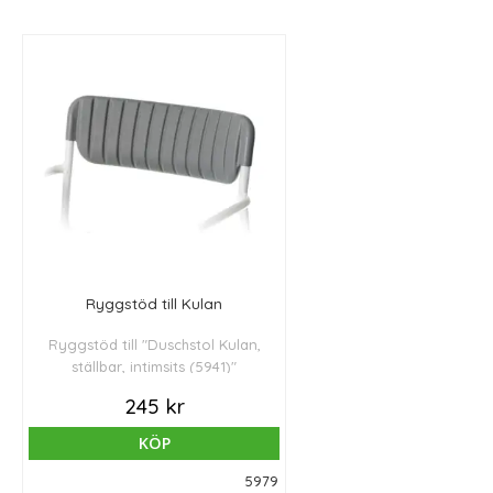
är enkel att montera utan
verktyg.
Ryggstöd till Kulan
Ryggstöd till "Duschstol Kulan,
ställbar, intimsits (5941)"
245 kr
KÖP
5979