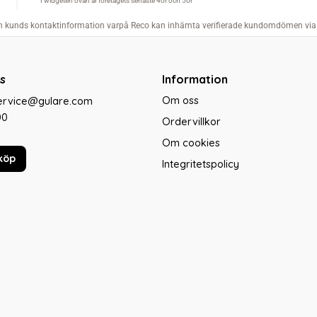
s
Information
Om oss
service@gulare.com
00
Ordervillkor
Om cookies
köp
Integritetspolicy