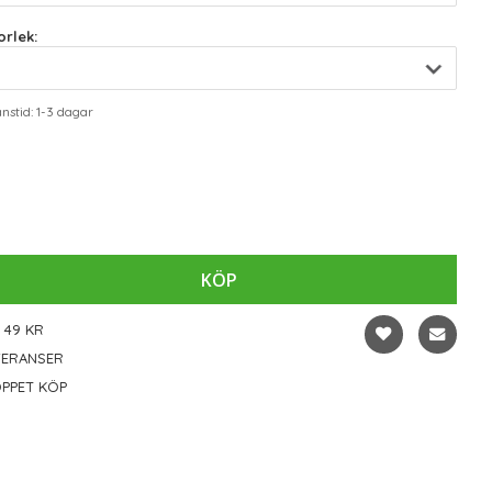
rlek:
stid: 1-3 dagar
KÖP
 49 KR
VERANSER
PPET KÖP