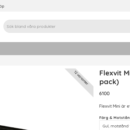
köp
Flexvit M
12 varianter
pack)
6100
Flexvit Mini är e
Färg & Motstån