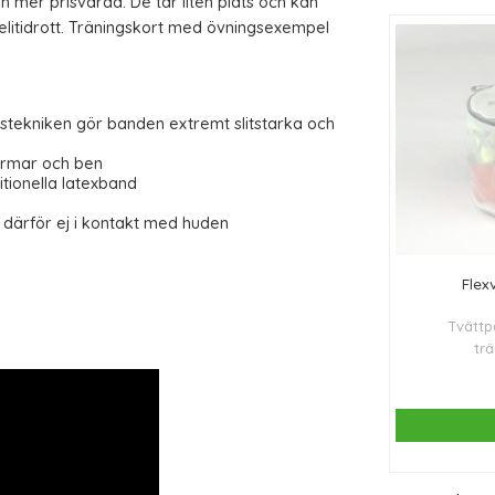
 mer prisvärda. De tar liten plats och kan
 elitidrott. Träningskort med övningsexempel
gstekniken gör banden extremt slitstarka och
 armar och ben
ditionella latexband
därför ej i kontakt med huden
Flex
Tvättpå
tr