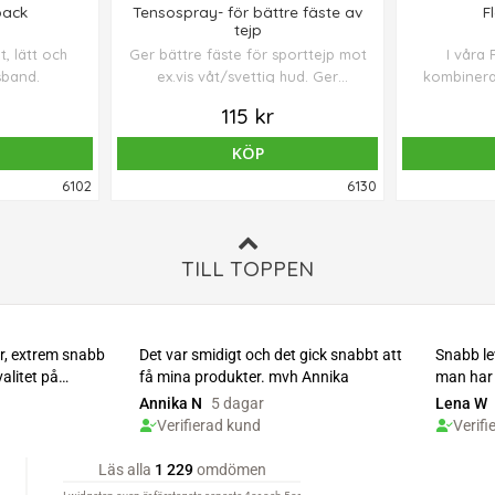
pack
Tensospray- för bättre fäste av
Fl
tejp
et, lätt och
Ger bättre fäste för sporttejp mot
I våra 
sband.
ex.vis våt/svettig hud. Ger
kombinerar
skyddande filmförband på huden.
FLEXVIT 
115 kr
FLEXVIT M
”basutrus
KÖP
motstånds
6102
6130
TILL TOPPEN