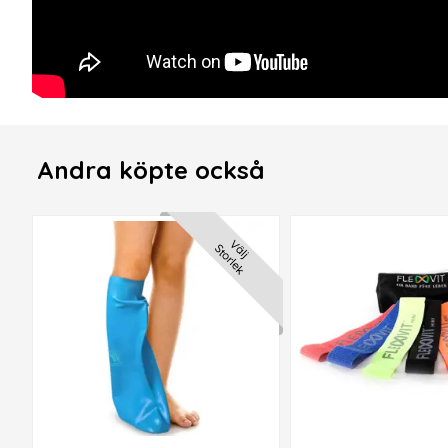
Andra köpte också
Välj
Storlek