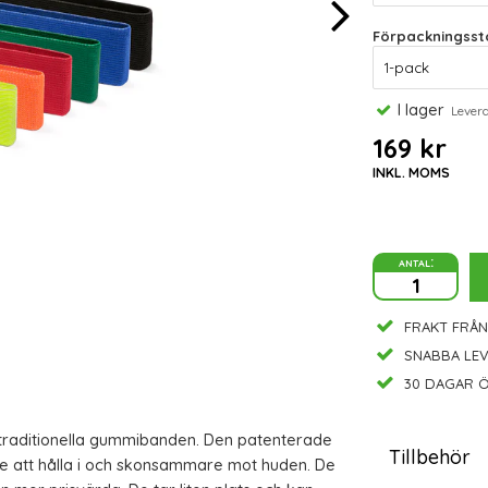
Förpackningssto
I lager
Leveran
169 kr
INKL. MOMS
antal:
FRAKT FRÅN
SNABBA LE
30 DAGAR Ö
traditionella gummibanden. Den patenterade
Tillbehör
e att hålla i och skonsammare mot huden. De