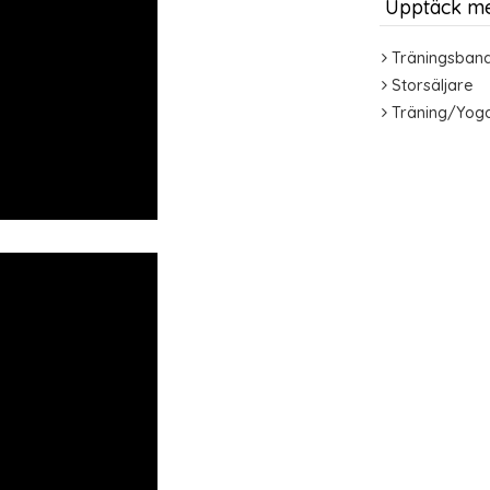
Upptäck m
Träningsban
Storsäljare
Träning/Yog