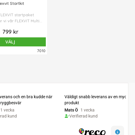
exvit Startkit
FLEXVIT startpaket
 vi vår FLEXVIT Multi,
Dörrankare och två
799 kr
ini i ett paket - som
tning” för att starta
VÄLJ
träning med elastiska
7010
band.