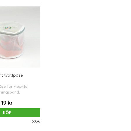
vit tvättpåse
se för Flexvits
äningsband.
19 kr
KÖP
6036