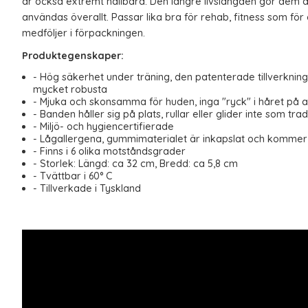
är också extremt hållbara. Den längre livslängden gör dem än
användas överallt. Passar lika bra för rehab, fitness som för
medföljer i förpackningen.
Produktegenskaper:
- Hög säkerhet under träning, den patenterade tillverknin
mycket robusta
- Mjuka och skonsamma för huden, inga "ryck" i håret på
- Banden håller sig på plats, rullar eller glider inte som tra
- Miljö- och hygiencertifierade
- Lågallergena, gummimaterialet är inkapslat och kommer 
- Finns i 6 olika motståndsgrader
- Storlek: Längd: ca 32 cm, Bredd: ca 5,8 cm
- Tvättbar i 60° C
- Tillverkade i Tyskland