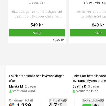
Bloccs Ben
Flexvit Mini 6-
BLOCCS ger vattentätt skydd vid
Flexvit Mini är ett lit
gipsat ben. Skyddar gipset vid
praktisk träning
dusch och bad! Snabb leverans,
349 kr
849 kr
lägg din order innan kl 13.00 och
vi skickar samma dag (vardag).
VÄLJ
KÖP
6035-03