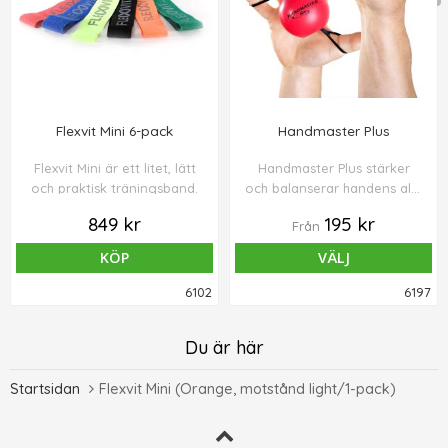
Flexvit Mini 6-pack
Handmaster Plus
Flexvit Mini är ett litet, lätt
Handmaster Plus stärker
och praktisk träningsband.
och balanserar handens alla
muskler, inte bara de som
849 kr
195 kr
Från
stänger handen utan även
extensorerna som öppnar
KÖP
VÄLJ
och spretar med fingrarna.
6102
6197
Du är här
Startsidan
Flexvit Mini (Orange, motstånd light/1-pack)