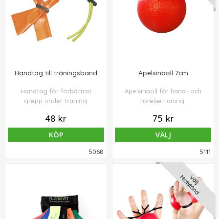
Handtag till träningsband
Apelsinboll 7cm
Handtag för förbättrat
Apelsinboll för hand- och
grepp under träning.
rörelseträning.
48 kr
75 kr
KÖP
VÄLJ
5068
5111
Motstånd
Välj