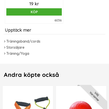
19 kr
KÖP
6036
Upptäck mer
Träningsband/cords
Storsäljare
Träning/Yoga
Andra köpte också
Varianter
Välj