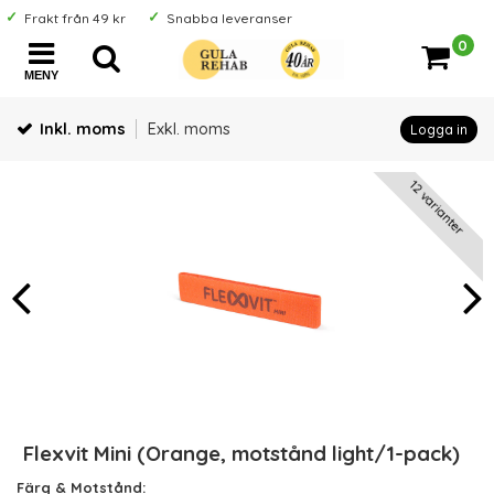
Frakt från 49 kr
Snabba leveranser
0
MENY
Inkl. moms
Exkl. moms
Logga in
12 varianter
Flexvit Mini (Orange, motstånd light/1-pack)
Färg & Motstånd: