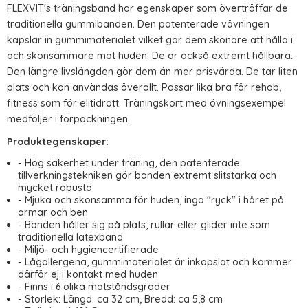
FLEXVIT's träningsband har egenskaper som överträffar de
traditionella gummibanden. Den patenterade vävningen
kapslar in gummimaterialet vilket gör dem skönare att hålla i
och skonsammare mot huden. De är också extremt hållbara.
Den längre livslängden gör dem än mer prisvärda. De tar liten
plats och kan användas överallt. Passar lika bra för rehab,
fitness som för elitidrott. Träningskort med övningsexempel
medföljer i förpackningen.
Produktegenskaper:
- Hög säkerhet under träning, den patenterade
tillverkningstekniken gör banden extremt slitstarka och
mycket robusta
- Mjuka och skonsamma för huden, inga "ryck" i håret på
armar och ben
- Banden håller sig på plats, rullar eller glider inte som
traditionella latexband
- Miljö- och hygiencertifierade
- Lågallergena, gummimaterialet är inkapslat och kommer
därför ej i kontakt med huden
- Finns i 6 olika motståndsgrader
- Storlek: Längd: ca 32 cm, Bredd: ca 5,8 cm