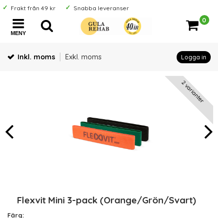
Frakt från 49 kr
Snabba leveranser
0
MENY
Inkl. moms
Exkl. moms
Logga in
2 varianter
Flexvit Mini 3-pack (Orange/Grön/Svart)
Färg: