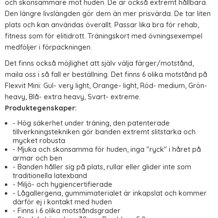
och skonsammare mot huden. De är också extremt hållbara.
Den längre livslängden gör dem än mer prisvärda. De tar liten
plats och kan användas överallt. Passar lika bra för rehab,
fitness som för elitidrott. Träningskort med övningsexempel
medföljer i förpackningen.
Det finns också möjlighet att själv välja färger/motstånd,
maila oss i så fall er beställning. Det finns 6 olika motstånd på
Flexvit Mini: Gul- very light, Orange- light, Röd- medium, Grön-
heavy, Blå- extra heavy, Svart- extreme.
Produktegenskaper:
- Hög säkerhet under träning, den patenterade
tillverkningstekniken gör banden extremt slitstarka och
mycket robusta
- Mjuka och skonsamma för huden, inga "ryck" i håret på
armar och ben
- Banden håller sig på plats, rullar eller glider inte som
traditionella latexband
- Miljö- och hygiencertifierade
- Lågallergena, gummimaterialet är inkapslat och kommer
därför ej i kontakt med huden
- Finns i 6 olika motståndsgrader