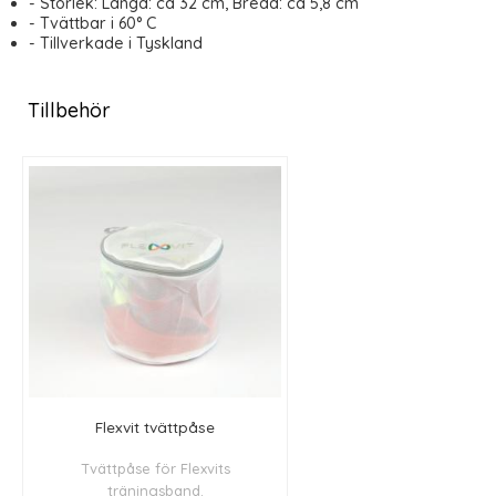
- Storlek: Längd: ca 32 cm, Bredd: ca 5,8 cm
- Tvättbar i 60° C
- Tillverkade i Tyskland
Tillbehör
Flexvit tvättpåse
Tvättpåse för Flexvits
träningsband.