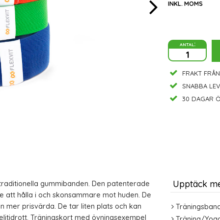
INKL. MOMS
antal:
FRAKT FRÅN
SNABBA LE
30 DAGAR Ö
Upptäck m
traditionella gummibanden. Den patenterade
e att hålla i och skonsammare mot huden. De
 mer prisvärda. De tar liten plats och kan
Träningsban
 elitidrott. Träningskort med övningsexempel
Träning/Yog