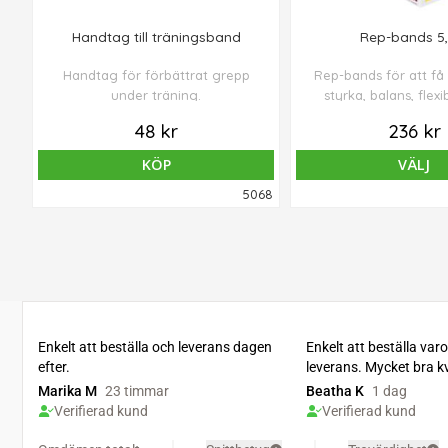
Handtag till träningsband
Rep-bands 5
Handtag för förbättrat grepp
Rep-bands för att få
under träning.
styrka, balans, flexib
uthållighet
48 kr
236 kr
KÖP
VÄLJ
5068