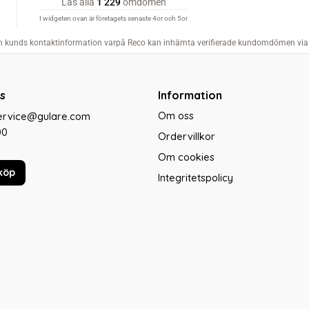
s
Information
Om oss
service@gulare.com
00
Ordervillkor
Om cookies
köp
Integritetspolicy