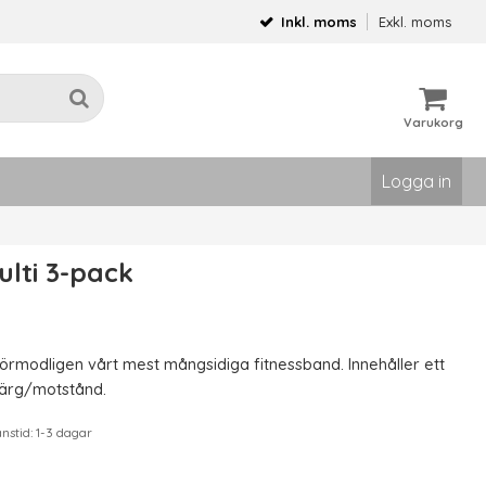
Inkl. moms
Exkl. moms
Varukorg
Logga in
ulti 3-pack
r förmodligen vårt mest mångsidiga fitnessband. Innehåller ett
färg/motstånd.
stid: 1-3 dagar