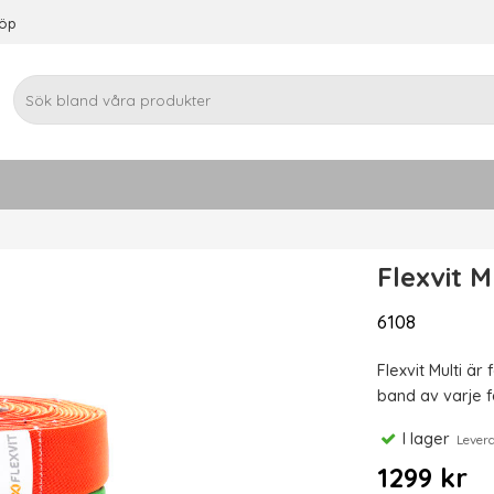
köp
Flexvit M
6108
Flexvit Multi ä
band av varje 
I lager
Leveran
1299 kr