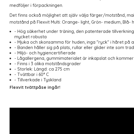
medföljer i förpackningen.
Det finns också möjlighet att själv välja färger/motstånd, maila
motstånd på Flexvit Multi: Orange- light, Grön- medium, Blå-
- Hög säkerhet under träning, den patenterade tillverknin
mycket robusta
- Mjuka och skonsamma för huden, inga "ryck" i håret på
- Banden håller sig på plats, rullar eller glider inte som tra
- Miljö- och hygiencertifierade
- Lågallergena, gummimaterialet är inkapslat och kommer 
- Finns i 3 olika motståndsgrader
- Storlek: Längd: ca 275 cm
- Tvättbar i 60° C
- Tillverkade i Tyskland
Flexvit
tvättpåse ingår!