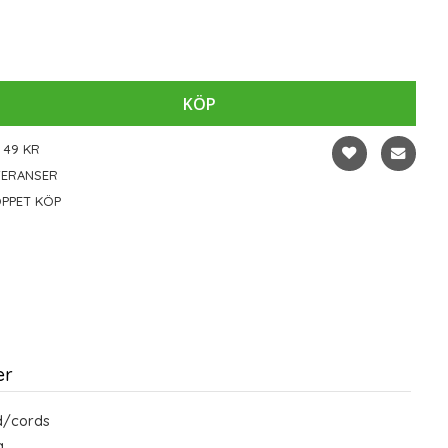
KÖP
 49 KR
VERANSER
PPET KÖP
er
d/cords
a