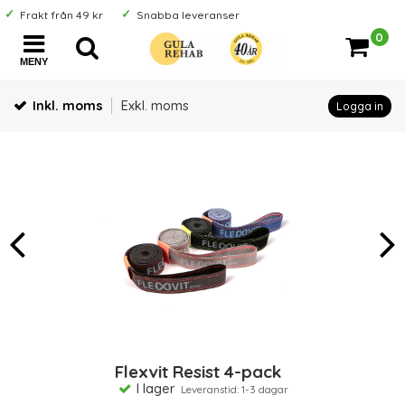
Frakt från 49 kr
Snabba leveranser
0
MENY
Inkl. moms
Exkl. moms
Logga in
Flexvit Resist 4-pack
I lager
Leveranstid: 1-3 dagar