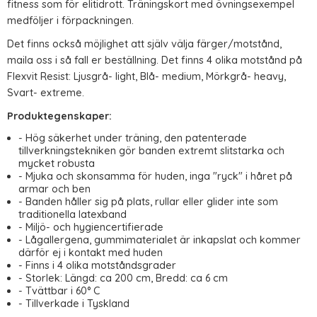
fitness som för elitidrott. Träningskort med övningsexempel
medföljer i förpackningen.
Det finns också möjlighet att själv välja färger/motstånd,
maila oss i så fall er beställning. Det finns 4 olika motstånd på
Flexvit Resist: Ljusgrå- light, Blå- medium, Mörkgrå- heavy,
Svart- extreme.
Produktegenskaper:
- Hög säkerhet under träning, den patenterade
tillverkningstekniken gör banden extremt slitstarka och
mycket robusta
- Mjuka och skonsamma för huden, inga "ryck" i håret på
armar och ben
- Banden håller sig på plats, rullar eller glider inte som
traditionella latexband
- Miljö- och hygiencertifierade
- Lågallergena, gummimaterialet är inkapslat och kommer
därför ej i kontakt med huden
- Finns i 4 olika motståndsgrader
- Storlek: Längd: ca 200 cm, Bredd: ca 6 cm
- Tvättbar i 60° C
- Tillverkade i Tyskland