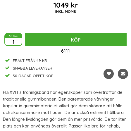
1049 kr
INKL. MOMS
antal:
KÖP
6111
FRAKT FRÅN 49 KR
SNABBA LEVERANSER
30 DAGAR ÖPPET KÖP
FLEXVIT's träningsband har egenskaper som överträffar de
traditionella gummibanden. Den patenterade vävningen
kapslar in gummimaterialet vilket gör dem skönare att hålla i
och skonsammare mot huden. De är också extremt hållbara.
Den längre livslängden gör dem än mer prisvärda. De tar liten
plats och kan användas överallt. Passar lika bra för rehab,