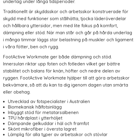
underlag under långa tidsperioder.
Traditionellt är skyddsskor och arbetsskor konstruerade för
skydd med funktioner som stålhätta, tjocka läderöverdelar
och hållbara yttersidor, men med lite fokus på komfort,
dämpning eller stöd. När man står och går på hårda underlag
i många timmar läggs stor belastning på muskler och ligament
i våra fötter, ben och rygg.
FootActive Workmate ger både dämpning och stöd.
Innersulan riktar upp foten och fotleden vilket ger bättre
stabilitet och balans för knän, höfter och nedre delen av
ryggen. FootActive Workmate hjälper till att göra arbetsskor
bekvämare, så att du kan ta dig igenom dagen utan smärta
eller obehag.
Utvecklad av fotspecialister i Australien
Biomekanisk hålfotsinlägg
Inbyggt stöd för metatarsalbenen
TPU hårdplast i ytterhöljet
Dämpande gelkuddar i häl och framfot
Skönt mikrofiber i översta lagret
Lämplig för alla typer av arbetsskor och stövlar