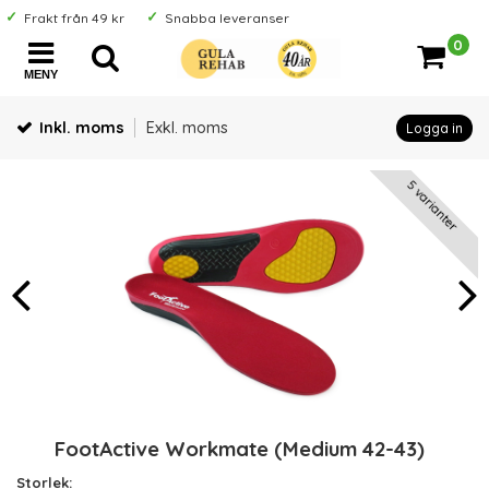
Frakt från 49 kr
Snabba leveranser
0
MENY
Inkl. moms
Exkl. moms
Logga in
5 varianter
FootActive Workmate (Medium 42-43)
Storlek: