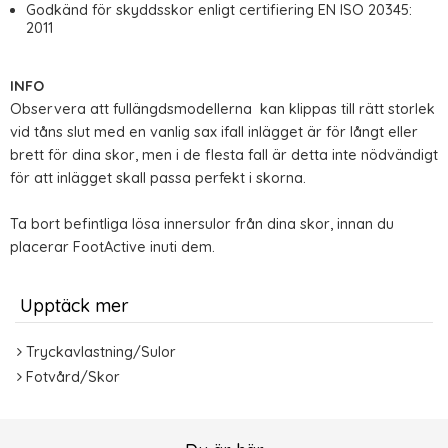
Godkänd för skyddsskor enligt certifiering EN ISO 20345:
2011
INFO
Observera att fullängdsmodellerna kan klippas till rätt storlek
vid tåns slut med en vanlig sax ifall inlägget är för långt eller
brett för dina skor, men i de flesta fall är detta inte nödvändigt
för att inlägget skall passa perfekt i skorna.
Ta bort befintliga lösa innersulor från dina skor, innan du
placerar FootActive inuti dem.
Upptäck mer
Tryckavlastning/Sulor
Fotvård/Skor