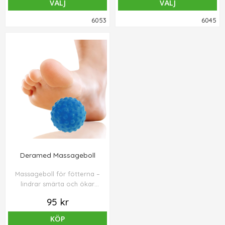
VÄLJ
VÄLJ
Förpackningen innehåller 1
st tejprulle 3,8 cm x 13,7 m.
6053
6045
Deramed Massageboll
Massageboll för fötterna –
lindrar smärta och ökar
cirkulationen
95 kr
KÖP