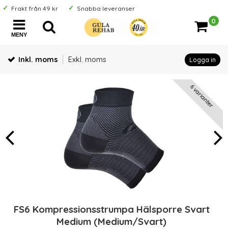
Frakt från 49 kr
Snabba leveranser
0
MENY
Inkl. moms
Exkl. moms
Logga in
6 varianter
FS6 Kompressionsstrumpa Hälsporre Svart
Medium (Medium/Svart)