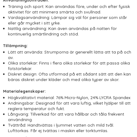
Användningsområden:
Träning och sport: Kan användas före, under och efter fysisk
aktivitet för att minimera smärta och svullnad.
Vardagsanvändning: Lämpar sig väl för personer som står
eller går mycket i sitt yrke.
Nattlig användning: Kan även användas på natten för
kontinuerlig smärtlindring och stöd.
Tillämpning:
Lätt att använda: Strumporna är generellt lätta att ta på och
av.
Olika storlekar: Finns i flera olika storlekar för att passa olika
fotstorlekar.
Diskret design: Ofta utformad på ett sådant sätt att den kan
bäras diskret under kläder och med olika typer av skor.
Materialegenskaper:
Högkvalitativt material: 76% Micro-Nylon, 24% LYCRA Spandex
Andningsbar: Designad för att vara luftig, vilket hjälper till att
reglera temperatur och fukt.
Långvarig: Tillverkad för att vara hållbar och tåla frekvent
användning.
Tvättråd: Handtvättas i ljummet vatten och mild tvål.
Lufttorkas. Får ej tvättas i maskin eller torktumlas.