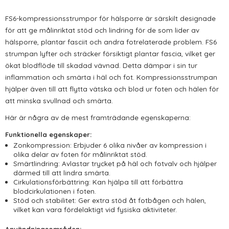
FS6-kompressionsstrumpor för hälsporre är särskilt designade
för att ge målinriktat stöd och lindring för de som lider av
hälsporre, plantar fasciit och andra fotrelaterade problem. FS6
strumpan lyfter och sträcker försiktigt plantar fascia, vilket ger
ökat blodflöde till skadad vävnad. Detta dämpar i sin tur
inflammation och smärta i häl och fot. Kompressionsstrumpan
hjälper även till att flytta vätska och blod ur foten och hälen för
att minska svullnad och smärta.
Här är några av de mest framträdande egenskaperna:
Funktionella egenskaper:
Zonkompression: Erbjuder 6 olika nivåer av kompression i
olika delar av foten för målinriktat stöd.
Smärtlindring: Avlastar trycket på häl och fotvalv och hjälper
därmed till att lindra smärta.
Cirkulationsförbättring: Kan hjälpa till att förbättra
blodcirkulationen i foten.
Stöd och stabilitet: Ger extra stöd åt fotbågen och hälen,
vilket kan vara fördelaktigt vid fysiska aktiviteter.