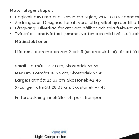
Materialegenskaper:
Högkvalitativt material: 76% Micro-Nylon, 24% LYCRA Spandex
Andningsbar: Designad för att vara luftig, vilket hjälper till a
Långvarig: Tillverkad för att vara hållbar och tåla frekvent 
Tvättråd: Handtvättas i ljummet vatten och mild tvål. Lufttorka
Mätinstuktioner
:
Mät runt foten mellan zon 2 och 3 (se produktbild) för att få
Small
: Fotmått 12-21 cm, Skostorlek 33-36
Medium
: Fotmått 18-26 cm, Skostorlek 37-41
Large
: Fotmått 23-33 cm, Skostorlek 42-46
X-Large
: Fotmått 28-38 cm, Skostorlek 47-49
En förpackning innehåller ett par strumpor.