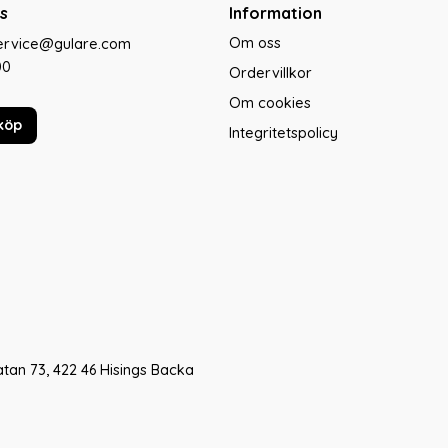
s
Information
Om oss
service@gulare.com
00
Ordervillkor
Om cookies
köp
Integritetspolicy
tan 73, 422 46 Hisings Backa