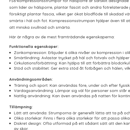
FS6-kompressionsstrumpor för hälsporre är särskilt designade fö
som lider av hälsporre, plantar fasciit och andra fotrelaterade
försiktigt plantar fascia, vilket ger ökat blodflöde till skadad
smärta i häl och fot. Kompressionsstrumpan hjälper även till at
att minska svullnad och smärta.
Här är några av de mest framträdande egenskaperna:
Funktionella egenskaper:
Zonkompression: Erbjuder 6 olika nivåer av kompression i olik
Smärtlindring: Avlastar trycket på häl och fotvalv och hjälper
Cirkulationsförbättring: Kan hjälpa till att förbättra blodcirkul
Stöd och stabilitet: Ger extra stöd åt fotbågen och hälen, vilk
Användningsområden:
Träning och sport: Kan användas före, under och efter fysisk 
Vardagsanvändning: Lämpar sig väl för personer som står elle
Nattlig användning: Kan även användas på natten för kontinu
Tillämpning:
Lätt att använda: Strumporna är generellt lätta att ta på och
Olika storlekar: Finns i flera olika storlekar för att passa olika
Diskret design: Ofta utformad på ett sådant sätt att den ka
av skor.