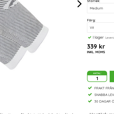
Storlek:
Färg:
I lager
Leveran
339 kr
INKL. MOMS
antal:
FRAKT FRÅN
SNABBA LE
30 DAGAR Ö