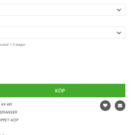
stid: 1-3 dagar
KÖP
 49 KR
VERANSER
PPET KÖP