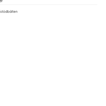
er
stödbälten