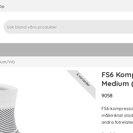
köp
ium/Vit)
FS6 Komp
6 varianter
Medium 
9058
FS6-kompression
målinriktat stöd
andra fotrelat