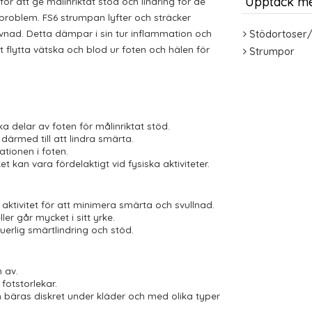
Upptäck m
r att ge målinriktat stöd och lindring för de
 problem. FS6 strumpan lyfter och sträcker
 vävnad. Detta dämpar i sin tur inflammation och
Stödortoser/
t flytta vätska och blod ur foten och hälen för
Strumpor
a delar av foten för målinriktat stöd.
 därmed till att lindra smärta.
ationen i foten.
et kan vara fördelaktigt vid fysiska aktiviteter.
aktivitet för att minimera smärta och svullnad.
r går mycket i sitt yrke.
erlig smärtlindring och stöd.
 av.
 fotstorlekar.
n bäras diskret under kläder och med olika typer