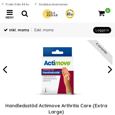
Frakt från 49 kr
Snabba leveranser
0
MENY
Inkl. moms
Exkl. moms
Logga in
4 varianter
Handledsstöd Actimove Arthritis Care (Extra
Large)