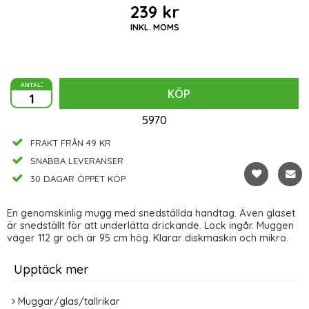
239 kr
INKL. MOMS
antal:
KÖP
5970
FRAKT FRÅN 49 KR
SNABBA LEVERANSER
30 DAGAR ÖPPET KÖP
En genomskinlig mugg med snedställda handtag. Även glaset
är snedställt för att underlätta drickande. Lock ingår. Muggen
väger 112 gr och är 95 cm hög. Klarar diskmaskin och mikro.
Upptäck mer
Muggar/glas/tallrikar