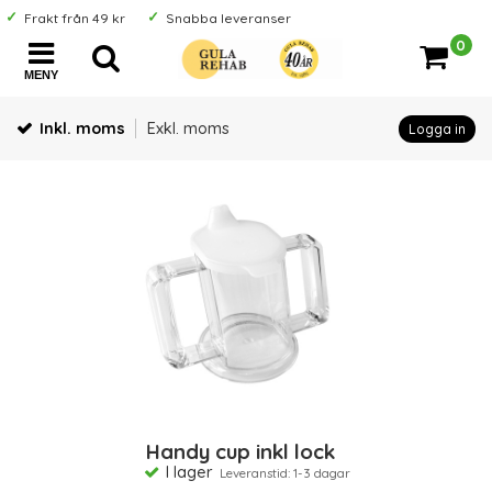
Frakt från 49 kr
Snabba leveranser
0
MENY
Inkl. moms
Exkl. moms
Logga in
Handy cup inkl lock
I lager
Leveranstid: 1-3 dagar