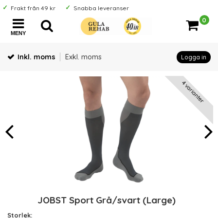
Frakt från 49 kr
Snabba leveranser
0
MENY
Inkl. moms
Exkl. moms
Logga in
4 varianter
JOBST Sport Grå/svart (Large)
Storlek: