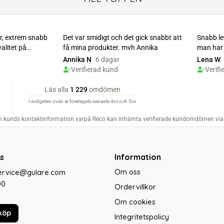
s
Information
Om oss
service@gulare.com
00
Ordervillkor
Om cookies
köp
Integritetspolicy