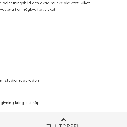
d belastningsbild
och
ökad muskelaktivitet
, vilket
estera i en högkvalitativ sko!
om stödjer
ryggraden
ivning kring ditt köp.
TILL TOPPEN