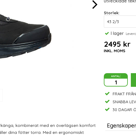
utvecklade tekn
Storlek:
I lager
Leveran
2495 kr
INKL. MOMS
antal:
FRAKT FRÅN
SNABBA LE
30 DAGAR Ö
Egenskape
r
känga
, kombinerat med en överlägsen komfort
ler dina fötter torra.
Med en ergonomiskt