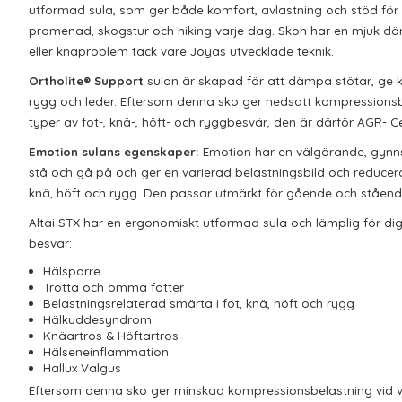
utformad sula, som ger både komfort, avlastning och stöd för
promenad, skogstur och
hiking
varje dag. Skon
har en mjuk dä
eller knäproblem tack vare
Joyas
utvecklade teknik.
Ortholite
®
Support
sulan är skapad för att
dämp
a
stötar
, ge 
rygg och leder.
Eftersom denna sko ger
nedsatt kompressionsbe
typer av fot-, knä-, höft- och ryggbesvär, den är därför AGR- Ce
Emotion
sulan
s egenskaper
:
Emotion
har en välgörande, gynns
stå och gå på och ger en varierad belastningsbild och reducerad
knä, höft och rygg.
Den passar utmärkt för gående och ståend
Altai STX
har en ergonomiskt utformad sula och lämplig för di
besvär
:
Hälsporre
Trötta och ömma fötter
Belastningsrelaterad smärta i fot, knä, höft och rygg
Hälkuddesyndrom
Knäartros & Höftartros
Hälseneinflammation
Hallux
Valgus
Eftersom denna sko ger
minskad kompressionsbelastning vid v