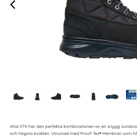
Altai
STX
har den perfekta kombinationen av en
snygg
outdoo
och högsta kvalitén.
Utrustad med
Proof
-Tex® Membran
som hål