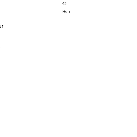
43
Herr
er
r