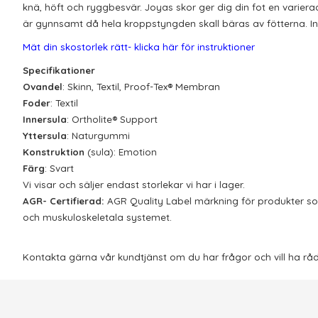
knä, höft och ryggbesvär.
Joyas
skor ger dig din fot en
variera
är gynnsamt då hela kroppstyngden skall bäras av fötterna. Inv
Mät din skostorlek rätt- klicka här för instruktioner
Specifikationer
Ovandel
: Skinn, Textil,
Proof
-Tex® Membran
F
oder
:
Textil
Innersula
:
Ortholite
®
Support
Yttersula
: Naturgummi
Konstruktion
(sula):
Emotion
Färg
:
Svart
Vi visar och säljer endast storlekar vi har i lager.
AGR- Certifierad:
AGR
Quality
Label
märkning för produkter s
och
muskuloskeletala
systemet
.
Kontakta gärna vår kundtjänst om du har frågor och vill ha rådg