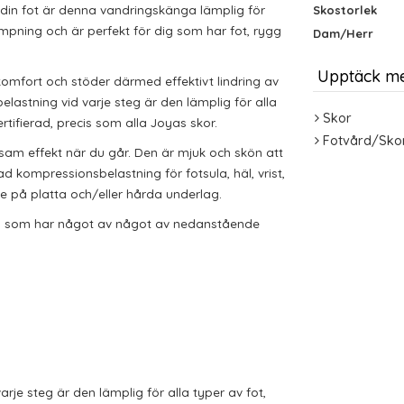
 din fot är denna
vandringskänga
lämplig för
Skostorlek
mpning och
är perfekt för dig som har fot, rygg
Dam/Herr
Upptäck m
komfort
och stöder därmed effektivt lindring av
lastning vid varje steg
är den lämplig för alla
Skor
rtifierad, precis som alla
Joyas
skor.
Fotvård/Sko
am effekt när du går. Den är mjuk och skön att
 kompressionsbelastning för fotsula, häl, vrist,
e på platta
och/eller
hårda underlag.
g som har något av
något av nedanstående
arje steg
är den lämplig för alla typer av fot,