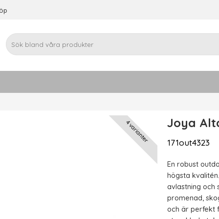
köp
Joya Alt
4 varianter
171out4323
En robust outd
högsta kvalité
avlastning och 
promenad, skog
och är perfekt 