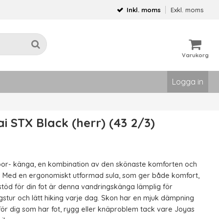
Inkl. moms
Exkl. moms
Varukorg
Logga in
ai STX Black (herr) (43 2/3)
oor- känga, en kombination av den skönaste komforten och
n. Med en ergonomiskt utformad sula, som ger både komfort,
stöd för din fot är denna vandringskänga lämplig för
stur och lätt hiking varje dag. Skon har en mjuk dämpning
för dig som har fot, rygg eller knäproblem tack vare Joyas