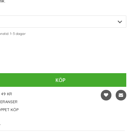
ik.
stid: 1-3 dagar
KÖP
 49 KR
VERANSER
PPET KÖP
r