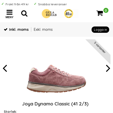
Frakt från 49 kr
Snabba leveranser
0
MENY
Inkl. moms
Exkl. moms
Logga in
5 varianter
Joya Dynamo Classic (41 2/3)
Storlek: