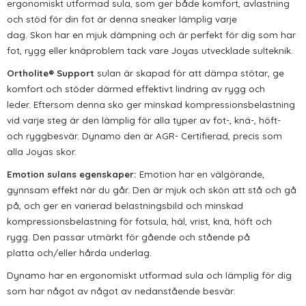
ergonomiskt utformad sula, som ger både komfort, avlastning
och stöd för din fot är denna
sneaker
lämplig varje
dag.
Skon
har en mjuk dämpning och
är perfekt för dig som har
fot, rygg eller knäproblem tack vare
Joyas
utvecklade
sul
teknik
.
Ortholite
®
Support
sulan är skapad för att
dämp
a
stötar
, ge
komfort
och stöder därmed effektivt lindring av rygg och
leder.
Eftersom denna sko ger
minskad kompressionsbelastning
vid varje steg
är den lämplig för alla typer av fot-, knä-, höft-
och ryggbesvär. Dynamo den är AGR- Certifierad, precis som
alla
Joyas
skor.
Emotion
sulan
s egenskaper
:
Emotion
har en välgörande,
gynnsam effekt när du går. Den är mjuk och skön att stå och gå
på, och ger en varierad belastningsbild och minskad
kompressionsbelastning för fotsula, häl, vrist, knä, höft och
rygg.
Den passar utmärkt för gående och stående på
platta
och/eller
hårda underlag.
Dynamo har en ergonomiskt utformad sula och lämplig för dig
som har något av
något av nedanstående besvär
: