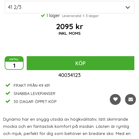
I lager
Leveranstid: 1-3 dagar
2095 kr
INKL. MOMS
antal:
KÖP
40034123
FRAKT FRÅN 49 KR
SNABBA LEVERANSER
30 DAGAR ÖPPET KÖP
Dynamo har en snygg utsida av högkvalitativ, lätt skimrande
mocka och en fantastisk komfort på insidan. Lästen är rymlig
och mjuk, perfekt för dig som behöver en bredare sko.
Med en