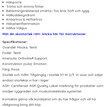
Hälsporre
Trötta och ömma fötter
Belastningsrelaterad smärta i fot, knä, höft och rygg
Hälkuddesyndrom
Knäartros & Höftartros
Hälseneinflammation
Hallux
Valgus
Mät din skostorlek rätt- klicka här för instruktioner
Specifikationer:
Ovandel:
Mocka,
Textil
F
oder:
Textil
Innersula:
Ortholite
®
Support
Konstruktion (sula):
Emotion
Färg:
Rosa
Storlek och mått:
Tillgänglig
i storlek
37-4
1 2/3
.
Vi visar och säljer
endast storlekar vi har i lager.
AGR- Certifierad:
AGR
Quality
Label
märkning för produkter som
stödjer
ryggraden och
muskuloskeletala
systemet
.
Kontakta gärna vår kundtjänst om du har frågor och vill ha
rådgivning kring ditt köp.