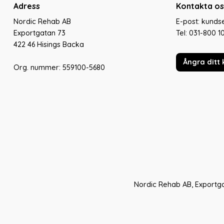
Adress
Kontakta os
Nordic Rehab AB
E-post: kund
Exportgatan 73
Tel:
031-800 1
422 46 Hisings Backa
Ångra ditt 
Org. nummer: 559100-5680
Nordic Rehab AB, Exportga