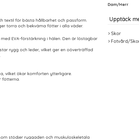
Dam/Herr
Upptäck m
ch textil för bästa hållbarhet och passform.
ger torra och bekväma fötter i alla väder.
Skor
 med EVA-förstärkning i hälen. Den är löstagbar
Fotvård/Sko
ar rygg och leder, vilket ger en oöverträffad
.
a, vilket ökar komforten ytterligare.
 fötterna.
 som stödjer ryggaden och muskuloskeletala