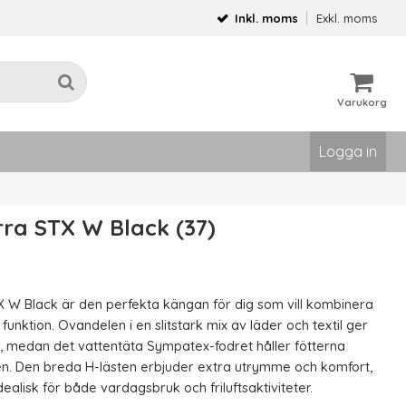
Inkl. moms
Exkl. moms
Varukorg
Logga in
rra STX W Black (37)
X W Black är den perfekta kängan för dig som vill kombinera
 funktion. Ovandelen i en slitstark mix av läder och textil ger
k, medan det vattentäta Sympatex-fodret håller fötterna
en. Den breda H-lästen erbjuder extra utrymme och komfort,
dealisk för både vardagsbruk och friluftsaktiviteter.