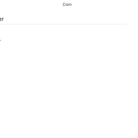
Dam
er
r