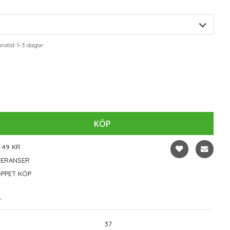
stid: 1-3 dagar
KÖP
 49 KR
VERANSER
PPET KÖP
r
37