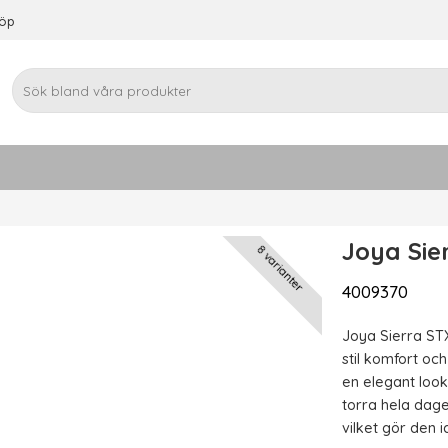
köp
Joya Sie
8 varianter
4009370
Joya Sierra ST
stil komfort och
en elegant loo
torra hela dag
vilket gör den i