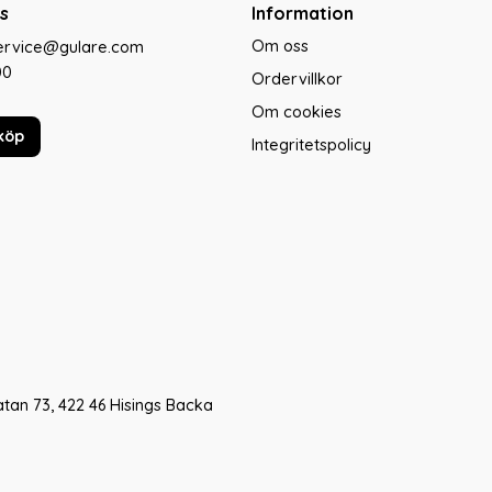
s
Information
Om oss
service@gulare.com
00
Ordervillkor
Om cookies
köp
Integritetspolicy
tan 73, 422 46 Hisings Backa