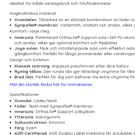
idealisk för både vardagsbruk och friluftsaktiviteter.
Högkvalitativa material:
Ovandelen:
Tillverkad av en slitstark kombination av läder o
SympaTex®-membran:
Vattentätt, vindtätt och andas, vilket 
Komfort i varje steg:
Innersula:
Patenterad OrthoLite® Support-sula i lätt PU-skum
och andas, vilket ger optimal komfort och flexibilitet.
Joya-sulan:
Mjuk och stötdämpande sula som effektivt avlast
gångkomfort. Perfekt för långa promenader eller vandringar
Design och funktion:
Klassisk snörning:
Anpassa passformen efter dina behov.
Rymlig tåbox:
Den runda tån ger tillräckligt utrymme för tårn
Bred läst:
Perfekt för dig som behöver lite extra utrymme för
Mät din storlek, klicka här för instruktioner
Specifikationer:
Ovandel:
Läder/textil
Foder:
Textil med SympaTex®-membran
Innersula:
OrthoLite® Support (utbytbar)
Yttersula:
Naturgummi
Sulkonstruktion:
Emotion
Färg:
Svart
AGR-Certifierad
: AGR Quality Label märkning för produkter