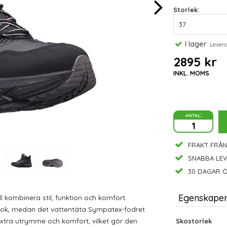
Storlek:
I lager
Leveran
2895 kr
INKL. MOMS
antal:
FRAKT FRÅN
SNABBA LE
30 DAGAR Ö
Egenskape
 kombinera stil, funktion och komfort.
t look, medan det vattentäta Sympatex-fodret
extra utrymme och komfort, vilket gör den
Skostorlek