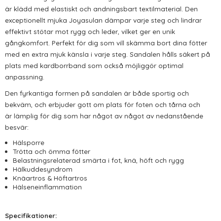
är klädd med elastiskt och andningsbart textilmaterial. Den
exceptionellt mjuka Joyasulan dämpar varje steg och lindrar
effektivt stötar mot rygg och leder, vilket ger en unik
gångkomfort. Perfekt för dig som vill skämma bort dina fötter
med en extra mjuk känsla i varje steg. Sandalen hålls säkert på
plats med kardborrband som också möjliggör optimal
anpassning.
Den fyrkantiga formen på sandalen är både sportig och
bekväm, och erbjuder gott om plats för foten och tårna och
är
lämplig för dig som har något av
något av nedanstående
besvär
:
Hälsporre
Trötta och ömma fötter
Belastningsrelaterad smärta i fot, knä, höft och rygg
Hälkuddesyndrom
Knäartros & Höftartros
Hälseneinflammation
Specifikationer: