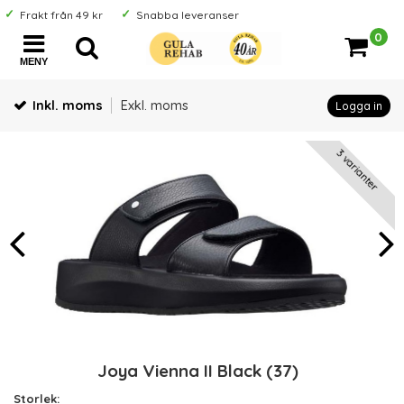
Frakt från 49 kr
Snabba leveranser
0
MENY
Inkl. moms
Exkl. moms
Logga in
3 varianter
Joya Vienna II Black (37)
Storlek: