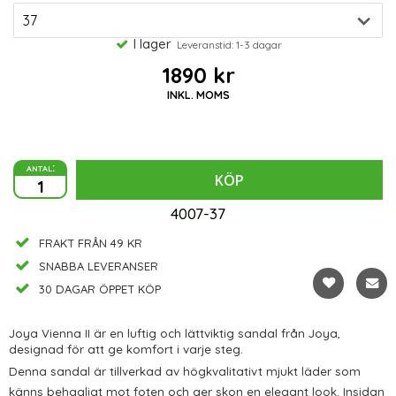
I lager
Leveranstid: 1-3 dagar
1890 kr
INKL. MOMS
antal:
KÖP
4007-37
FRAKT FRÅN 49 KR
SNABBA LEVERANSER
30 DAGAR ÖPPET KÖP
Joya Vienna II är en luftig och lättviktig sandal från Joya,
designad för att ge komfort i varje steg.
Denna sandal är tillverkad av högkvalitativt mjukt läder som
känns behagligt mot foten och ger skon en elegant look. Insidan