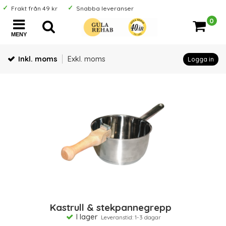
Frakt från 49 kr
Snabba leveranser
0
MENY
Inkl. moms
Exkl. moms
Logga in
Kastrull & stekpannegrepp
I lager
Leveranstid: 1-3 dagar