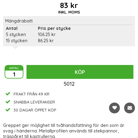
83 kr
INKL. MOMS
Mängdrabatt
Antal
Pris per stycke
5 stycken
106.25 kr
15 stycken
86.25 kr
antal:
KÖP
5012
FRAKT FRÅN 49 KR
SNABBA LEVERANSER
30 DAGAR ÖPPET KÖP
Greppet ger möjlighet till tvåhandsfattning för den som är
svag i händerna. Metallprofilen används till stekpannor,
träspåret till kastrullerna.