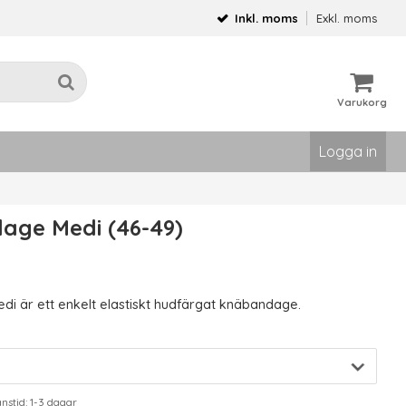
Inkl. moms
Exkl. moms
Varukorg
Logga in
age Medi (46-49)
i är ett enkelt elastiskt hudfärgat knäbandage.
stid: 1-3 dagar