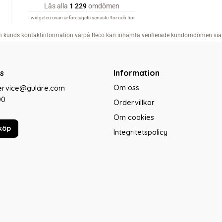
s
Information
Om oss
service@gulare.com
00
Ordervillkor
Om cookies
köp
Integritetspolicy