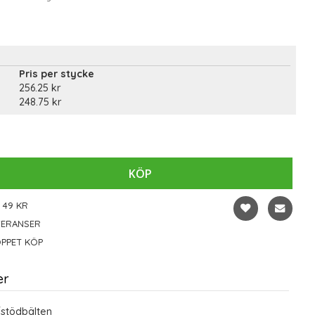
Pris per stycke
256.25 kr
248.75 kr
KÖP
 49 KR
VERANSER
PPET KÖP
er
stödbälten