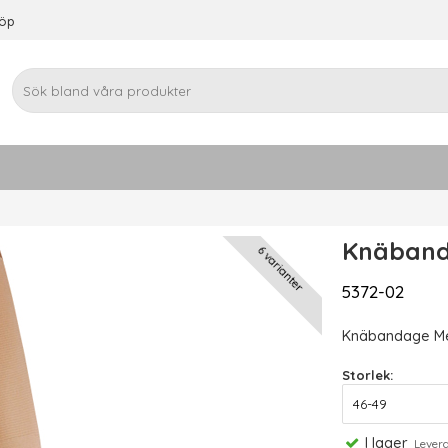
köp
Knäband
6 varianter
5372-02
Knäbandage Med
Storlek:
I lager
Leveran