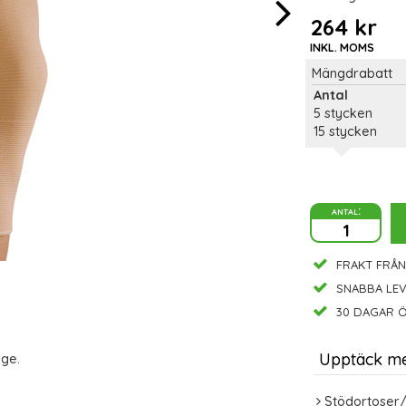
264 kr
INKL. MOMS
Mängdrabatt
Antal
5 stycken
15 stycken
antal:
FRAKT FRÅN
SNABBA LE
30 DAGAR Ö
Upptäck m
age.
Stödortoser/