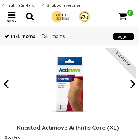
Frakt från 49 kr
Snabba leveranser
0
MENY
Inkl. moms
Exkl. moms
Logga in
5 varianter
Knästöd Actimove Arthritis Care (XL)
Storlek: