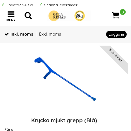
Frakt från 49 kr
Snabba leveranser
0
MENY
Inkl. moms
Exkl. moms
Logga in
3 varianter
Krycka mjukt grepp (Blå)
Färg: