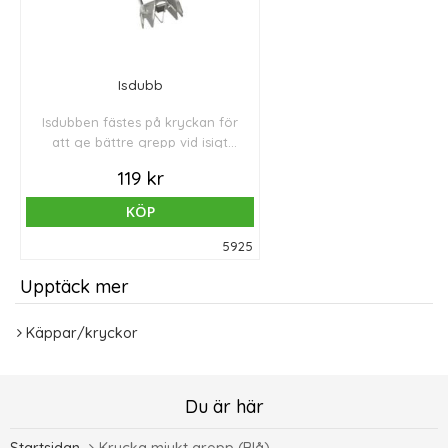
Isdubb
Isdubben fästes på kryckan för
att ge bättre grepp vid isigt
underlag. Passar på Swerecos
119 kr
kryckor med grått handtag.
KÖP
5925
Upptäck mer
Käppar/kryckor
Du är här