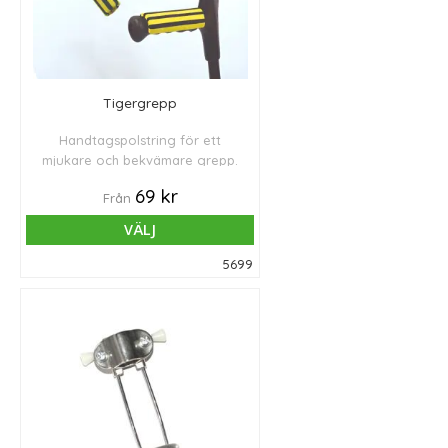
Tigergrepp
Handtagspolstring för ett
mjukare och bekvämare grepp.
69 kr
Från
VÄLJ
5699