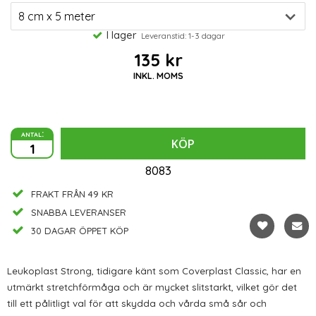
I lager
Leveranstid: 1-3 dagar
135 kr
INKL. MOMS
antal:
KÖP
8083
FRAKT FRÅN 49 KR
SNABBA LEVERANSER
30 DAGAR ÖPPET KÖP
Leukoplast Strong, tidigare känt som Coverplast Classic, har en
utmärkt stretchförmåga och är mycket slitstarkt, vilket gör det
till ett pålitligt val för att skydda och vårda små sår och