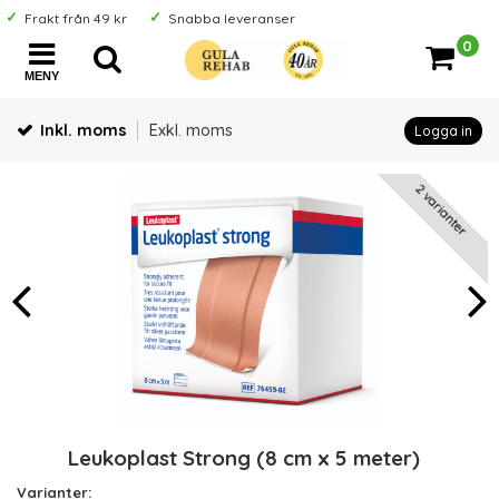
Frakt från 49 kr
Snabba leveranser
0
MENY
Inkl. moms
Exkl. moms
Logga in
2 varianter
Leukoplast Strong (8 cm x 5 meter)
Varianter: