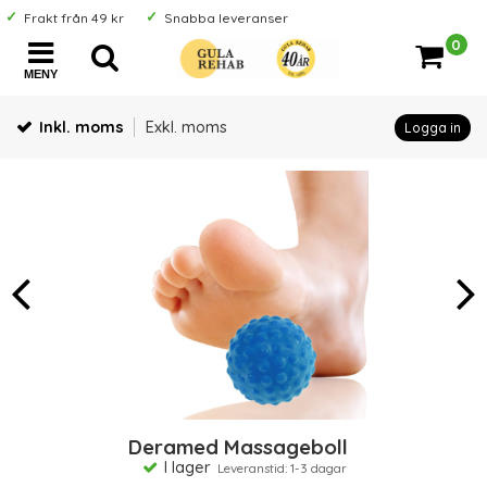
Frakt från 49 kr
Snabba leveranser
0
MENY
Inkl. moms
Exkl. moms
Logga in
Deramed Massageboll
I lager
Leveranstid: 1-3 dagar