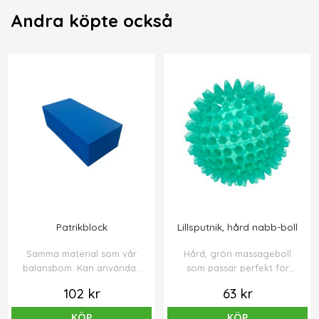
Andra köpte också
Patrikblock
Lillsputnik, hård nabb-boll
Samma material som vår
Hård, grön massageboll
balansbom. Kan användas
som passar perfekt för
till exempel som yogablock
zonterapi, avkoppling eller
102 kr
63 kr
eller som hjälpmedel vid
för massage av
postural träning eller
triggerpunkter vid
KÖP
KÖP