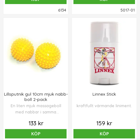
massage. Mått 25x12x8 cm.
myofascial smärta.
6134
5017-01
Lillsputnik gul 10cm mjuk nabb-
Linnex Stick
boll 2-pack
En liten mjuk massageboll
kraftfullt värmande liniment.
med nabbar i samma
storlek som en tennisboll.
133 kr
159 kr
Användes för att massera
ömma muskler i nacken,
KÖP
KÖP
axlar rygg och