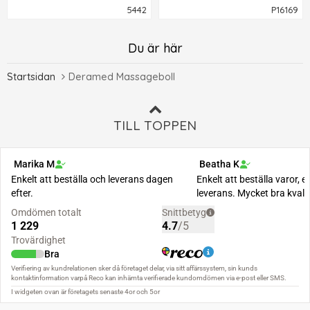
sätesmuskler, eller sitta och
5442
P16169
rulla bollen fram och
tillbaka genom att trycka
Du är här
foten mot den.
Startsidan
Deramed Massageboll
TILL TOPPEN