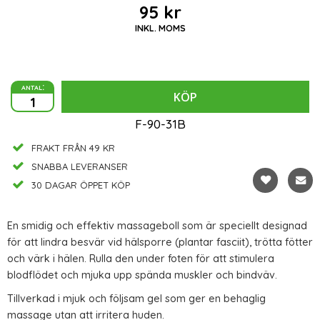
95 kr
INKL. MOMS
antal:
KÖP
F-90-31B
FRAKT FRÅN 49 KR
SNABBA LEVERANSER
30 DAGAR ÖPPET KÖP
En smidig och effektiv massageboll som är speciellt designad
för att lindra besvär vid hälsporre (plantar fasciit), trötta fötter
och värk i hälen. Rulla den under foten för att stimulera
blodflödet och mjuka upp spända muskler och bindväv.
Tillverkad i mjuk och följsam gel som ger en behaglig
massage utan att irritera huden.