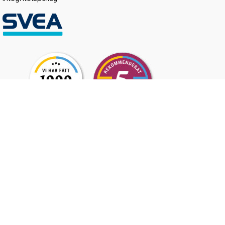
Nordic Rehab AB, Exportgatan 73, 422 46 Hisings Backa