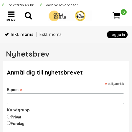
Frakt från 49 kr
Snabba leveranser
0
MENY
Inkl. moms
Exkl. moms
Logga in
Nyhetsbrev
Anmäl dig till nyhetsbrevet
*
obligatorisk
*
E-post
Kundgrupp
Privat
Foretag