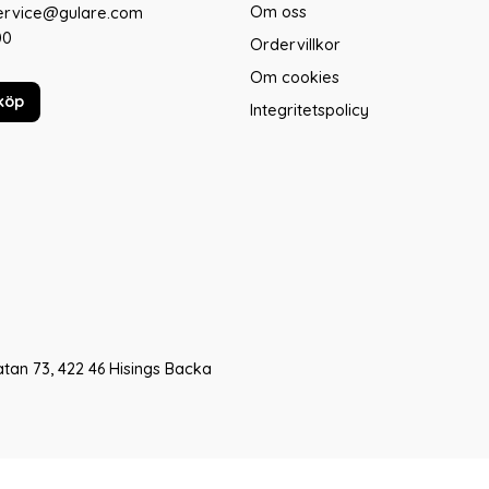
Om oss
service@gulare.com
00
Ordervillkor
Om cookies
köp
Integritetspolicy
tan 73, 422 46 Hisings Backa