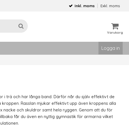
Inkl. moms
Exkl. moms
Varukorg
Logga in
or i trä och har långa band. Därför når du själv effektivt de
på kroppen. Rasslan mjukar effektivt upp även kroppens alla
ex nacke och skuldror samt hela ryggen. Genom att du för
llbaka får du även en nyttig gymnastik för armarna vilket
ulationen.