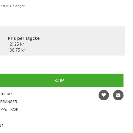
stid: 1-3 dagar
Pris per stycke
121.25 kr
108.75 kr
KÖP
 49 KR
VERANSER
PPET KÖP
er