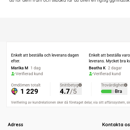
du för dem fram och tillbaka får du även en nyttig gymnastik
Adress
Kontakta os