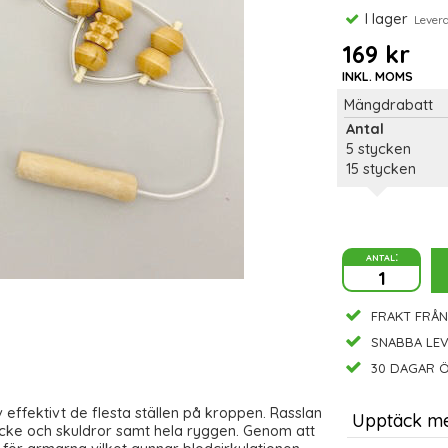
I lager
Leveran
169 kr
INKL. MOMS
Mängdrabatt
Antal
5 stycken
15 stycken
antal:
FRAKT FRÅN
SNABBA LE
30 DAGAR Ö
v effektivt de flesta ställen på kroppen. Rasslan
Upptäck m
acke och skuldror samt hela ryggen. Genom att