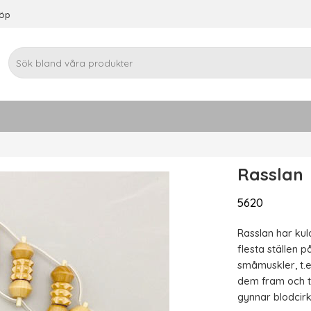
köp
Rasslan
5620
Rasslan har kul
flesta ställen 
småmuskler, t.
dem fram och ti
gynnar blodcirk