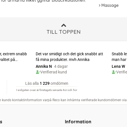
 för armarna vilket gynnar blodcirkulationen.
Massage
TILL TOPPEN
s
Information