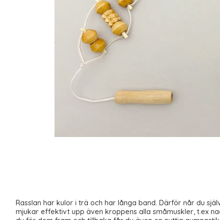
Rasslan har kulor i trä och har långa band. Därför når du själ
mjukar effektivt upp även kroppens alla småmuskler, t.ex n