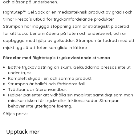
och blåsor på underbenen.
RightStep™ Gel Sock är en medicinteknisk produkt av grad I och
tillhör Fresco´s utbud för tryckomfördelande produkter.
Strumpan har inbyggd stoppning som är strategiskt placerad
för att täcka benområdena på foten och underbenet, och är
uppbyggd med hjälp av gelkuddar. Strumpan är fodrad med ett
mjukt tyg så att foten kan glida in lättare.
Fördelar med Rightstep´s tryckavlastande strumpa
Bättre tryckavlastning än skum. Gelkuddarna pressas inte ut
under tryck.
Komplett skydd i en och samma produkt.
Strumpan är halkfri och förhindrar fall.
Tvättbar och återanvändbar.
Hjälper patienter att vidhålla sin mobilitet samtidigt som man
minskar risken för tryck- eller friktionsskador. Strumpan
behöver inte ytterligare fixering.
Säljes parvis.
Upptäck mer