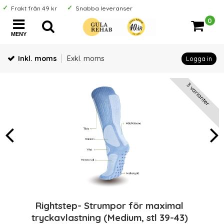
Frakt från 49 kr
Snabba leveranser
0
MENY
Inkl. moms
Exkl. moms
Logga in
3 varianter
Rightstep- Strumpor för maximal
tryckavlastning (Medium, stl 39-43)