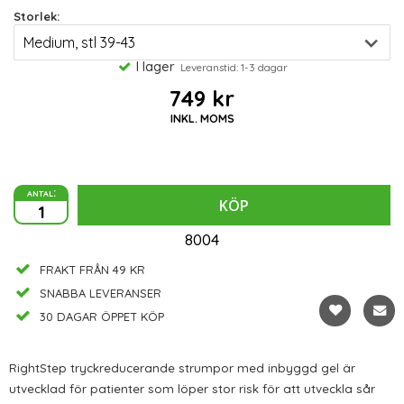
Storlek:
I lager
Leveranstid: 1-3 dagar
749 kr
INKL. MOMS
antal:
KÖP
8004
FRAKT FRÅN 49 KR
SNABBA LEVERANSER
30 DAGAR ÖPPET KÖP
RightStep tryckreducerande strumpor med inbyggd gel är
utvecklad för patienter som löper stor risk för att utveckla sår