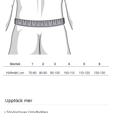
Upptäck mer
Stödortoser/stödbälten