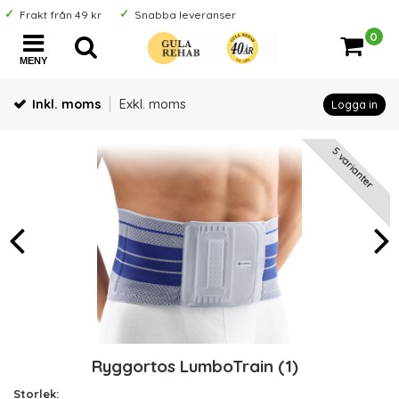
Frakt från 49 kr
Snabba leveranser
0
MENY
Inkl. moms
Exkl. moms
Logga in
5 varianter
Ryggortos LumboTrain (1)
Storlek: