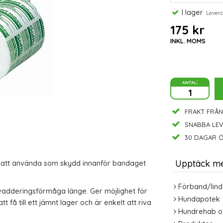
I lager
Leveran
175 kr
INKL. MOMS
antal:
FRAKT FRÅN
SNABBA LE
30 DAGAR Ö
Upptäck m
d att använda som skydd innanför bandaget
Förband/lind
vadderingsförmåga länge. Ger möjlighet för
Hundapotek
t få till ett jämnt lager och är enkelt att riva
Hundrehab o