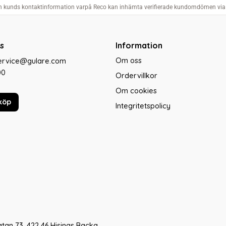
s
Information
Om oss
service@gulare.com
00
Ordervillkor
Om cookies
köp
Integritetspolicy
tan 73, 422 46 Hisings Backa