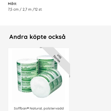
Mått
:
7,5 cm / 2,7 m /12 st.
Andra köpte också
Välj
Storlek
Soffban® Natural, polstervadd