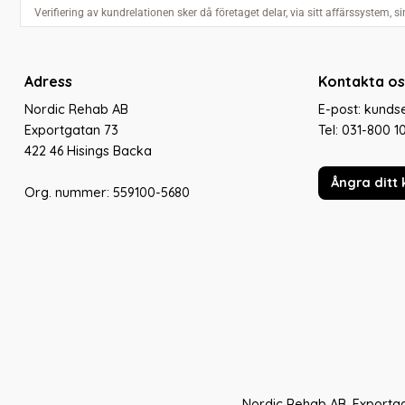
Adress
Kontakta os
Nordic Rehab AB
E-post: kund
Exportgatan 73
Tel:
031-800 1
422 46 Hisings Backa
Ångra ditt 
Org. nummer: 559100-5680
Nordic Rehab AB, Exportga