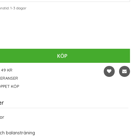
stid: 1-3 dagar
KÖP
 49 KR
VERANSER
PPET KÖP
er
or
ch balansträning