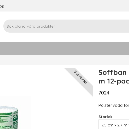
köp
Soffban 
5 varianter
m 12-pac
7024
Polstervadd för
Storlek :