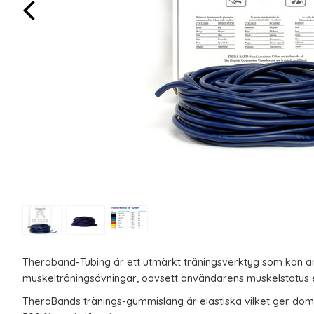
Theraband-Tubing är ett utmärkt träningsverktyg som kan an
muskelträningsövningar, oavsett användarens muskelstatus e
TheraBands
tränings-gummislang är elastiska vilket ger d
om