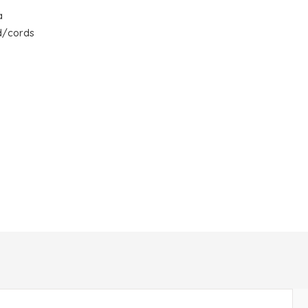
a
d/cords