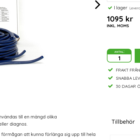
I lager
Leveran
1095 kr
INKL. MOMS
antal:
FRAKT FRÅN
SNABBA LE
30 DAGAR Ö
vändas till en mängd olika
Tillbehör
ller diagnos.
förmågan att
kunna
förlänga sig upp till hela