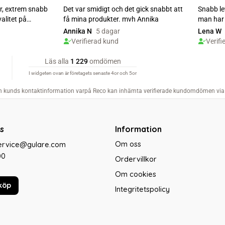
s
Information
Om oss
service@gulare.com
00
Ordervillkor
Om cookies
köp
Integritetspolicy