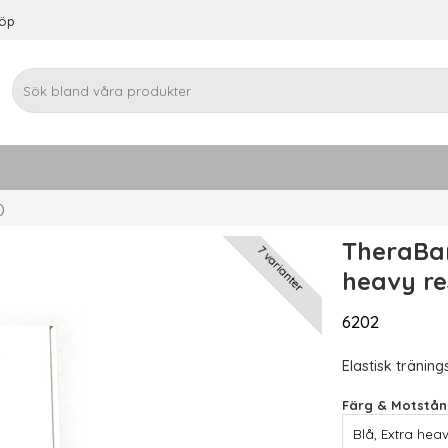
köp
)
TheraBan
7 varianter
heavy re
6202
Elastisk tränin
Färg & Motstån