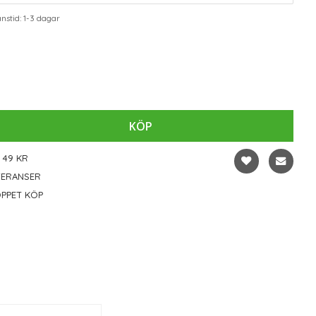
stid: 1-3 dagar
KÖP
 49 KR
VERANSER
PPET KÖP