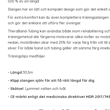
500 % av sin längd.
Slangen har en lätt och kompakt design som gör d
et enkelt 
För extra komfort kan du även komplettera
träningsslangen
och gör det enklare
att utföra
fler övningar.
TheraBand-Tubing kan avändas
både inom rehabilitering och
träningsmetod där färgerna motsvarar olika nivåer av mots
nedan,
motstånden ökar med 25% för varje färg från vitt till
silver.
För både band och
tubing
gäller att samma färg inne
Träningstips medföljer.
- Längd:
30,5
m
- Klipp slangen själv för att få rätt längd för dig.
-
Skötsel:
Ljummet vatten och tvål.
- CE-märkt enligt det medicinska direktivet MDR 2017/745 