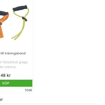
till träningsband
r förbättrat grepp
er träning.
48 kr
KÖP
5068
er