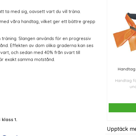
att ta med sig, oavsett vart du vill träna.
med våra handtag, vilket ger ett bättre grepp
 träning. Slangen
används för
en progressiv
tånd.
Effekten av dom olika graderna kan ses
 svart, och sedan med 40
% från svart till
bär exakt samma motstånd
.
Handtag 
Handtag fö
und
klass 1.
Upptäck m