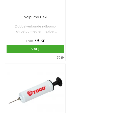
Nålpump Flexi
Dubbelverkande nålpump
utrustad med en flexibel
förlängning som möjliggör enkel
79 kr
Från
uppblåsning och förhindrar
ventilskador.
VÄLJ
7019