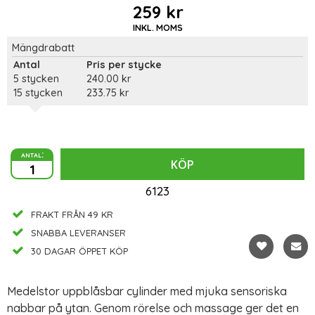
259 kr
INKL. MOMS
Mängdrabatt
Antal
Pris per stycke
5 stycken
240.00 kr
15 stycken
233.75 kr
antal:
KÖP
6123
FRAKT FRÅN 49 KR
SNABBA LEVERANSER
30 DAGAR ÖPPET KÖP
Medelstor uppblåsbar cylinder med mjuka sensoriska
nabbar på ytan. Genom rörelse och massage ger det en