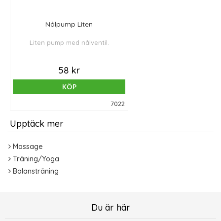
Nålpump Liten
Liten pump med nålventil.
58 kr
KÖP
7022
Upptäck mer
Massage
Träning/Yoga
Balansträning
Du är här