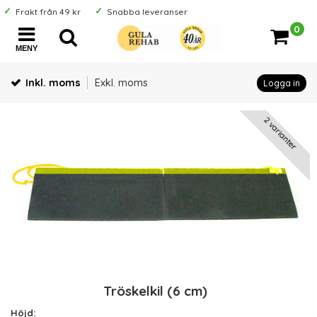
Frakt från 49 kr
Snabba leveranser
0
MENY
Inkl. moms
Exkl. moms
Logga in
2 varianter
Tröskelkil (6 cm)
Höjd: