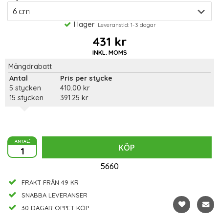
I lager
Leveranstid: 1-3 dagar
431 kr
INKL. MOMS
Mängdrabatt
Antal
Pris per stycke
5 stycken
410.00 kr
15 stycken
391.25 kr
antal:
KÖP
5660
FRAKT FRÅN 49 KR
SNABBA LEVERANSER
30 DAGAR ÖPPET KÖP