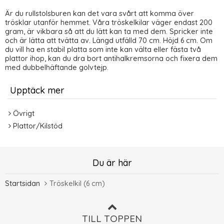
Är du rullstolsburen kan det vara svårt att komma över
trösklar utanför hemmet. Våra tröskelkilar väger endast 200
gram, är vikbara så att du lätt kan ta med dem. Spricker inte
och är lätta att tvätta av. Längd utfälld 70 cm. Höjd 6 cm. Om
du vill ha en stabil platta som inte kan välta eller fästa två
plattor ihop, kan du dra bort antihalkremsorna och fixera dem
med dubbelhäftande golvtejp.
Upptäck mer
Övrigt
Plattor/Kilstöd
Du är här
Startsidan
Tröskelkil (6 cm)
TILL TOPPEN