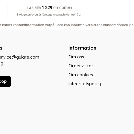
s
Information
Om oss
service@gulare.com
00
Ordervillkor
Om cookies
köp
Integritetspolicy