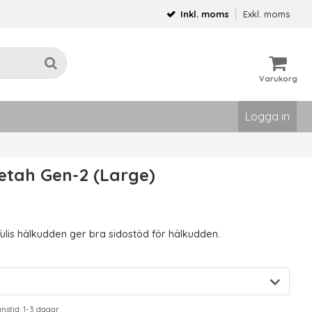
Inkl. moms
Exkl. moms
Varukorg
Logga in
eetah Gen-2 (Large)
lis hälkudden ger bra sidostöd för hälkudden.
stid: 1-3 dagar