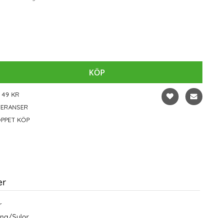
KÖP
 49 KR
VERANSER
PPET KÖP
er
r
ing/Sulor