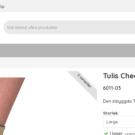
köp
Tulis Ch
5 varianter
6011-03
Den inbyggda Tu
Storlek:
I lager
Leveran