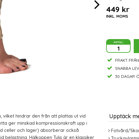
449 kr
INKL. MOMS
antal:
FRAKT FRÅN
SNABBA LE
30 DAGAR Ö
Upptäck m
vilket hindrar den från att plattas ut vid
etta ger minskad kompressionskraft upp i
 celler och lager) absorberar också
Fotvård/Sko
 belastning. Hälkoppen Tulis är en klassiker
Tryckavlastn