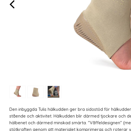
Den inbyggda Tulis hälkudden ger bra sidostöd för hälkudden, 
stående och aktivitet. Hälkudden blir därmed tjockare och d
hälbenet och därmed minskad smärta. "Våffeldesignen" (med
stötkraften genom att materialet komprimeras och roterar vid