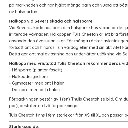
på marknaden och har hjälpt många barn och vuxna att bättre
av hälsmärtan.
Hälkopp vid Severs skada och hälsporre
Vid Severs skada hos barn och hälsporre hos vuxna är det j
irriterade vävnaden. Hälkoppen Tulis Cheetah är ett bra förs
använda den även utan skor. För många räcker avlastningen
fortsatt ont och hindras i sin vardag eller med sin aktivitet k
Detta ger optimal avlastning och underlättar utläkning vid S
Hälkopp med vriststöd Tulis Cheetah rekommenderas vid
- Hälsporre (plantar fasciit)
- Hälkuddesyndrom
- Gymnaster med ont i hälen
- Dansare med ont i hälen
Förpackningen består av 1 (en) Thulis Cheetah se bild. Om du 
par), beställer du två förpackningar.
Tulis Cheetah finns i fem storlekar från XS till XL och passar
Storleksguide: