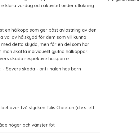
 klara vardag och aktivitet under utläkning
ust en hälkopp som ger bäst avlastning av den
ta val av hälskydd för dem som vill kunna
 med detta skydd, men för en del som har
an man skaffa individuellt gjutna hälkoppar.
evers skada respektive hälsporre.
:
- Severs skada - ont i hälen hos barn
behöver två stycken Tulis Cheetah (d.v.s. ett
 både höger och vänster fot.