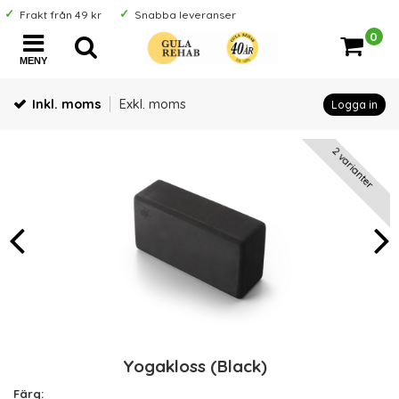
Frakt från 49 kr
Snabba leveranser
0
MENY
Inkl. moms
Exkl. moms
Logga in
2 varianter
Yogakloss (Black)
Färg: