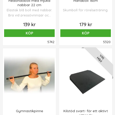
Redondoboll med mjuka
Handboll 16cm
nabbar 22 cm
Elastisk blå boll med nabbar.
Skumboll för rörelseträning.
Bra vid pressövningar och
stärkande av rygg- samt
139 kr
179 kr
nackmuskler.
KÖP
KÖP
5742
5320
Välj
Höjd
Gymnastikpinne
Kilstöd svart- för ett aktivt