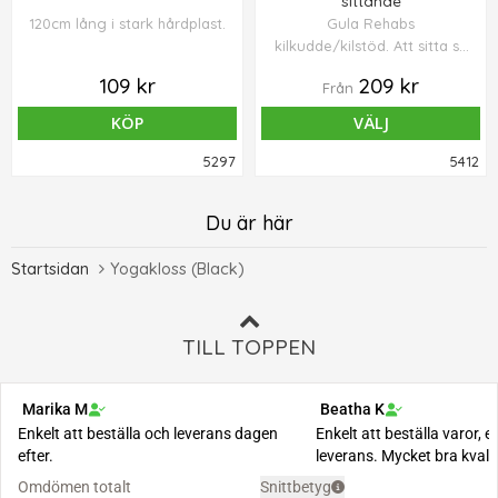
sittande
120cm lång i stark hårdplast.
Gula Rehabs
kilkudde/kilstöd. Att sitta så
att sitsen lutar något
109 kr
209 kr
Från
framåt ger en
framåttippning av bäckenet
KÖP
VÄLJ
och därmed en
gynnsammare sittergonomi
5297
5412
som förebygger
belastningsskador i rygg
Du är här
och nacke. D33xB38xH5cm
Startsidan
Yogakloss (Black)
TILL TOPPEN