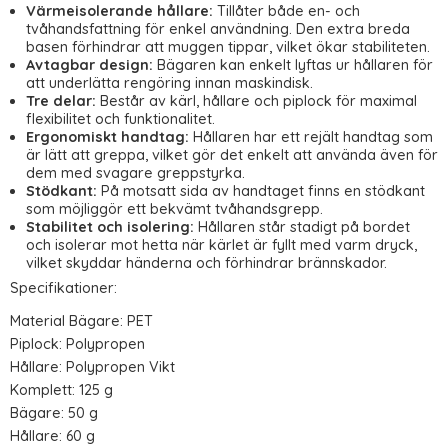
Värmeisolerande hållare:
Tillåter både en- och
tvåhandsfattning för enkel användning. Den extra breda
basen förhindrar att muggen tippar, vilket ökar stabiliteten.
Avtagbar design:
Bägaren kan enkelt lyftas ur hållaren för
att underlätta rengöring innan maskindisk.
Tre delar:
Består av kärl, hållare och piplock för maximal
flexibilitet och funktionalitet.
Ergonomiskt handtag:
Hållaren har ett rejält handtag som
är lätt att greppa, vilket gör det enkelt att använda även för
dem med svagare greppstyrka.
Stödkant:
På motsatt sida av handtaget finns en stödkant
som möjliggör ett bekvämt tvåhandsgrepp.
Stabilitet och isolering:
Hållaren står stadigt på bordet
och isolerar mot hetta när kärlet är fyllt med varm dryck,
vilket skyddar händerna och förhindrar brännskador.
Specifikationer:
Material Bägare: PET
Piplock: Polypropen
Hållare: Polypropen Vikt
Komplett: 125 g
Bägare: 50 g
Hållare: 60 g