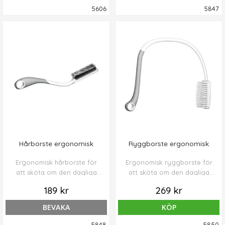
5606
5847
Hårborste ergonomisk
Ryggborste ergonomisk
Ergonomisk hårborste för
Ergonomisk ryggborste för
att sköta om den dagliga
att sköta om den dagliga
kroppsvården. Tillverkade av
kroppsvården. Tillverkade av
189 kr
269 kr
plast (PP) med ett kraftigt
plast (PP) med ett kraftigt
greppvänligt handtag i mjuk
greppvänligt handtag i mjuk
BEVAKA
KÖP
plast (TPE).
plast (TPE).
5848
5850