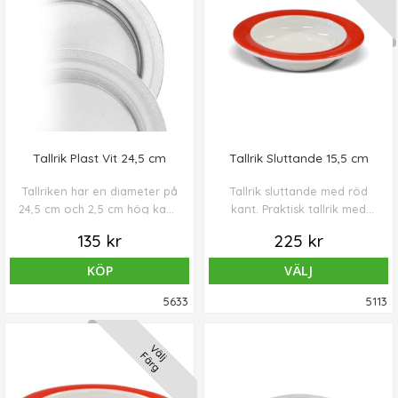
Tallrik Plast Vit 24,5 cm
Tallrik Sluttande 15,5 cm
Tallriken har en diameter på
Tallrik sluttande med röd
24,5 cm och 2,5 cm hög kant.
kant. Praktisk tallrik med
Vikt 186 gr.
sluttande botten, vilket gör
135 kr
225 kr
det lättare att få upp maten
från tallriken.
KÖP
VÄLJ
5633
5113
Välj
Färg