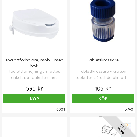
Toalättförhöjare, mobil- med
Tablettkrossare
lock
Toalettförhöjningen fästes
Tablettkrossare - krossar
enkelt på toaletten med
tabletter, så att de blir lättar
hjälp av plastskruvar på
att svälja. Tabletten läggs i
595 kr
105 kr
sidan.
den genomskinliga delen.
Den blå överdelen skruvas
KÖP
KÖP
så att tabletten krossas.
Båda delarna har bra grepp,
6001
5740
vilket gör att man kan
skruva med båda händerna.
Välj
Storlek