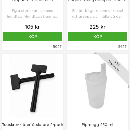
Fyra storlekar i samma
En lätt bägare som är enkel
handtag. Handtaget går att
att greppa och hålla då den
pressa samman eller som på
är både mångsidig och
105 kr
225 kr
bilden, låta gummit suga tag
praktisk.
i locket.
KÖP
KÖP
5027
5427
Varianter
Välj
Tubskruv - återförslutare 2-pack
Pipmugg 250 ml