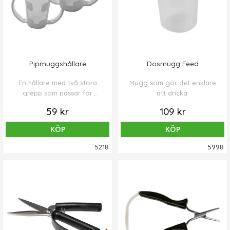
Pipmuggshållare
Dosmugg Feed
En hållare med två stora
Mugg som gör det enklare
grepp som passar för
att dricka.
pipmuggar och LIC-muggen.
59 kr
109 kr
Klar näsmugg passar också.
KÖP
KÖP
5218
5998