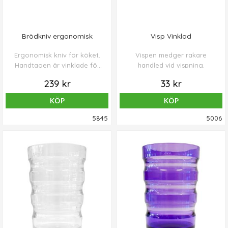
Brödkniv ergonomisk
Visp Vinklad
Ergonomisk kniv för köket.
Vispen medger rakare
Handtagen är vinklade för
handled vid vispning.
att slita minimalt på leder
239 kr
33 kr
och muskler. Grip serien är
framtagen tillsammans med
KÖP
KÖP
reumatiker och formgivare
för att uppnå optimal
5845
5006
funktion.