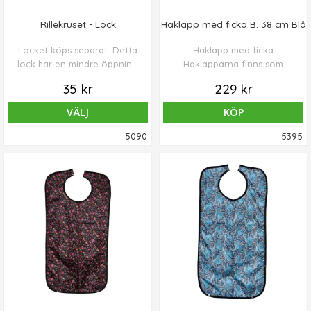
Rillekruset - Lock
Haklapp med ficka B. 38 cm Blå
Locket köps separat. Detta
Haklapp med ficka
lock har en mindre öppning
Haklapparna finns som
som klarar lättflytande
vuxen respektive
35 kr
229 kr
vätska.
barnmodell. Fästes med
kardborre vid halsen.
VÄLJ
KÖP
Vuxenmodellen har en bredd
på 38 cm och mäter 50 cm
5090
5395
från nedre kant till
urringningen. Kan tvättas i
40°. Marin polyuretan.