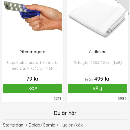
Pilleruttagare
Glidlakan
En portabel ask att kunna ta
Totalyta: 200x100 cm (LxB)
med sig. Vikt 13 gr. Mått:
56x32x21 mm.
79 kr
495 kr
Från
KÖP
VÄLJ
5219
5982
Du är här
Startsidan
Dolda/Gamla
Hygien/kök