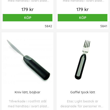
med handtag i svart plast
med handtag i svart plast
(PP). Handtagen har en plan
(PP). Handtagen har en plan
179 kr
179 kr
sida som förhindrar att
sida som förhindrar att
besticken roterar i handen.
besticken roterar i handen.
KÖP
KÖP
5842
5841
Kniv lätt, böjbar
Gaffel tjock lätt
Tillverkade i rostfritt stål
Etac Light bestick är
med handtag i svart plast
designade för personer med