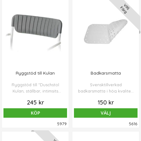
Välj
framåtlutning erhålles. Pallen
Färg
levereras platt och är enkel
att montera utan verktyg.
Ryggstöd till Kulan
Badkarsmatta
Ryggstöd till "Duschstol
Svensktillverkad
Kulan, ställbar, intimsits
badkarsmatta i hög kvalitet.
(5941)"
74x34 cm.
245 kr
150 kr
KÖP
VÄLJ
5979
5616