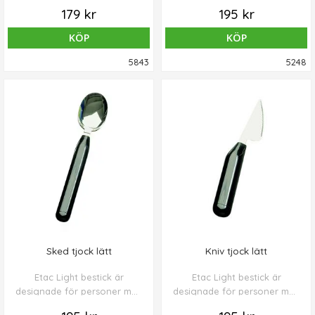
(PP). Handtagen har en plan
nedsatt kraft och rörlighet i
179 kr
195 kr
sida som förhindrar att
hand och arm.
besticken roterar i handen.
KÖP
KÖP
Kniven kan ej böjas.
5843
5248
Sked tjock lätt
Kniv tjock lätt
Etac Light bestick är
Etac Light bestick är
designade för personer med
designade för personer med
nedsatt kraft och rörlighet i
nedsatt kraft och rörlighet i