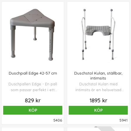
Duschpall Edge 42-57 cm
Duschstol Kulan, ställbar,
intimsits
Duschpallen Edge - En pall
Duschstol Kulan med
som passar perfekt i ett
intimsits är en helsvetsad
hörn. Pallen står stadigt på
och stapelbar konstruktion
829 kr
1895 kr
de tre benen, som är en
belagd med en vit slitstark
aning utåtsvängda för att
pulverlack.
KÖP
KÖP
öka stabiliteten. Edge är
inställbar i höjdled från 42 till
5406
5941
57 cm. Det går att ställa in
stolen så en svag