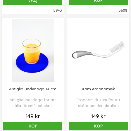
VÄLJ
KÖP
5943
5608
Antiglid underlägg 14 cm
Kam ergonomisk
Antiglidunderlägg för att
Ergonomisk kam för att
hålla föremål på plats.
sköta om den dagliga
kroppsvården. Tillverkade av
149 kr
149 kr
plast (PP) med ett kraftigt
greppvänligt handtag i mjuk
KÖP
KÖP
plast (TPE).