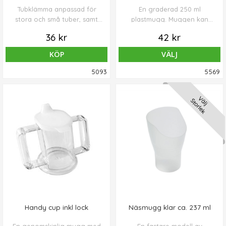
Tubklämma anpassad för
En graderad 250 ml
stora och små tuber, samt
plastmugg. Muggen kan
olika förpackningar t.ex.
maskintvättas och även
36 kr
42 kr
mjölk, grädde, kaffe, te, m.m.
rengöras i autoklaven.
Säljes i 2-pack.
Klarar även mikrovågsugn.
KÖP
VÄLJ
Finns med två storlekar på
pipens öppning. Den mindre
5093
5569
pipöppningen (ca 4 mm)
klarar kaffe, te o likn. Den
Välj
större pipöppningen (ca 15
Storlek
mm) klarar mer trögflytande
vätska. Piplock ingår.
Handy cup inkl lock
Näsmugg klar ca. 237 ml