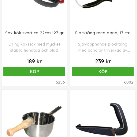
Sax-kök svart ca 22cm 127 gr
Plocktång med band, 17 cm
En ny kökssax med mycket
Självöppnande plocktång
stabila handtag och blad.
med band är tillverkad av
Fjädrande vilket underlättar
stål med handtag i plast (PP).
189 kr
239 kr
klippning. Säkerhetslås för
låsning.
KÖP
KÖP
5253
6002