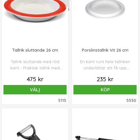
Tallrik sluttande 26 cm
Porslinstallrik Vit 26 cm
Tallrik sluttande med röd
En kant runt hela tallriken
kant - Praktisk tallrik med
underlättar att få upp
sluttand botten, vilket gör
maten. En diameter på 21,5
475 kr
235 kr
det lättare att få upp maten
cm (mattallrik) och vikt 614
från tallriken.
gr.
VÄLJ
KÖP
5115
5550