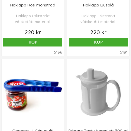
Haklapp Ros-mönstrad
Haklapp Ljusblå
Haklapp i slitstarkt
Haklapp i slitstarkt
vätsketätt material.
vätsketätt material.
Knäppbar spillficka och
Knäppbar spillficka och
220 kr
220 kr
reglerbar halsvidd.
reglerbar halsvidd.
KÖP
KÖP
5186
5181
Öppnare U-Grip multi
Bägare Tasty Komplett 300 ml