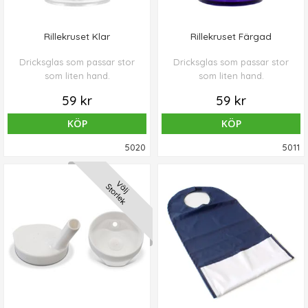
Rillekruset Klar
Rillekruset Färgad
Dricksglas som passar stor
Dricksglas som passar stor
som liten hand.
som liten hand.
59 kr
59 kr
KÖP
KÖP
5020
5011
Välj
Storlek