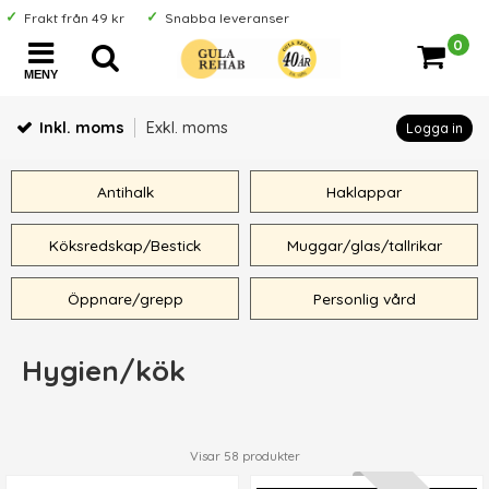
Frakt från 49 kr
Snabba leveranser
0
MENY
Inkl. moms
Exkl. moms
Logga in
Antihalk
Haklappar
Köksredskap/Bestick
Muggar/glas/tallrikar
Öppnare/grepp
Personlig vård
Hygien/kök
Visar
58
produkter