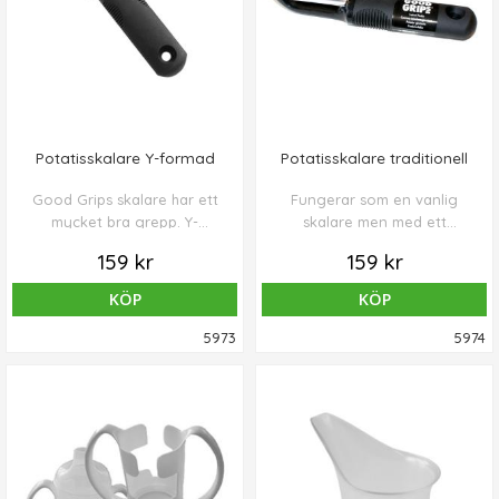
Potatisskalare Y-formad
Potatisskalare traditionell
Good Grips skalare har ett
Fungerar som en vanlig
mycket bra grepp. Y-
skalare men med ett
modellen medger en
förstorat grepp. Används
159 kr
159 kr
skalning där handleden inte
även för rotfrukter och
böjs - skalningen sker med
frukt.
KÖP
KÖP
rak handled. Används även
för rotfrukter och frukt.
5973
5974