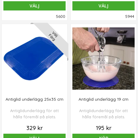
VÄLJ
VÄLJ
5600
5944
Välj
Färg
Antiglid underlägg 25x35 cm
Antiglid underlägg 19 cm
Antiglidunderlägg för att
Antiglidunderlägg för att
hålla föremål på plats.
hålla föremål på plats.
329 kr
195 kr