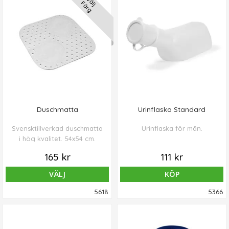
Välj
Färg
Duschmatta
Urinflaska Standard
Svensktillverkad duschmatta
Urinflaska för män.
i hög kvalitet. 54x54 cm.
165 kr
111 kr
VÄLJ
KÖP
5618
5366