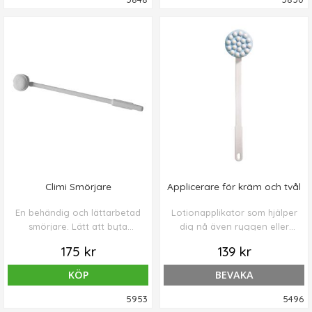
Climi Smörjare
Applicerare för kräm och tvål
En behändig och lättarbetad
Lotionapplikator som hjälper
smörjare. Lätt att byta
dig nå även ryggen eller
bomulls "rondeller", vilket
andra svåråtkomliga delar
175 kr
139 kr
finns att köpa i
av kroppen.
dagligvaruhandeln.
KÖP
BEVAKA
Plastringen håller rondellen
på plats.
5953
5496