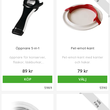
Öppnare 5-in-1
Pet-emot-kant
öppnare för konserver,
Pet-emot-kant med kanter
flaskor, läskburkar,
och hakar.
glasburkar och kapsyler.
89 kr
79 kr
KÖP
VÄLJ
5989
5390
Välj
Färg